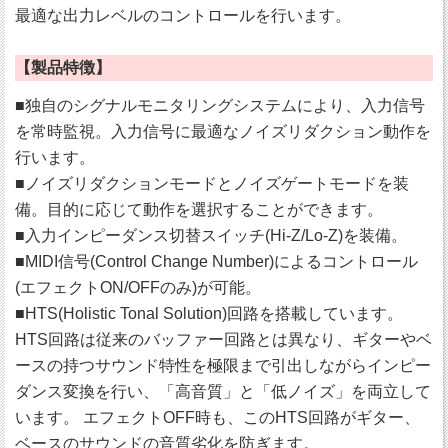
最適な出力レベルのコントロールを行います。
【製品特徴】
■独自のシグナルモニタリングシステムにより、入力信号
を常時監視。入力信号に最適なノイズリダクション動作を
行います。
■ノイズリダクションモードとノイズゲートモードを装
備。目的に応じて動作を選択することができます。
■入力インピーダンス切替スイッチ(Hi-Z/Lo-Z)を装備。
■MIDI信号(Control Change Number)によるコントロール
(エフェクトON/OFFのみ)が可能。
■HTS(Holistic Tonal Solution)回路を搭載しています。
HTS回路は従来のバッファー回路とは異なり、ギターやベ
ースの持つサウンド特性を極限まで引出しながらインピー
ダンス変換を行い、「高音質」と「低ノイズ」を両立して
います。 エフェクトOFF時も、このHTS回路がギター、
ベースのサウンドの音質劣化を防ぎます。