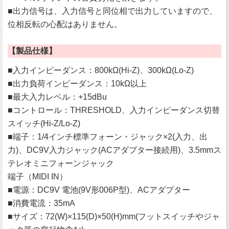
■出力信号は、入力信号と同位相で出力していますので、
位相反転の心配はありません。
【製品仕様】
■入力インピーダンス：800kΩ(Hi-Z)、300kΩ(Lo-Z)
■出力負荷インピーダンス：10kΩ以上
■最大入力レベル：+15dBu
■コントロール：THRESHOLD、入力インピーダンス切替
スイッチ(Hi-Z/Lo-Z)
■端子：1/4インチ標準フォーン・ジャック×2(入力、出
力)、DC9V入力ジャック(ACアダプター接続用)、3.5mmス
テレオミニフォーンジャック
端子（MIDI IN）
■電源：DC9V 電池(9V形006P型)、ACアダプター
■消費電流：35mA
■サイズ：72(W)×115(D)×50(H)mm(フットスイッチやジャ