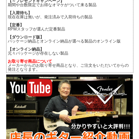
【～プレゼントキャンペーン】
期間や台数限定でお得なオマケがついて来る製品
【入荷待ち】
現在在庫は無いが、発注済みで入荷待ちの製品
【定番】
RPMスタッフが選んだ定番製品
【ダウンロード版】
パッケージ納品とオンライン納品が選べる製品のオンライン版
【オンライン納品】
元々パッケージが存在しない製品
お取り寄せ商品について
メーカーからのお取り寄せ商品となり、ご注文をいただいてからの
発注となります。