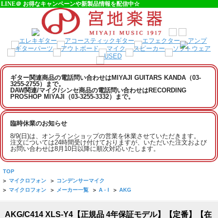
LINE＠ お得なキャンペーンや新製品情報を配信中☆
ギター関連商品の電話問い合わせはMIYAJI GUITARS KANDA（03-
3255-2755）まで。
DAW関連/マイク/シンセ商品の電話問い合わせはRECORDING
PROSHOP MIYAJI（03-3255-3332）まで。
臨時休業のお知らせ
8/9(日)は、オンラインショップの営業を休業させていただきます。
注文については24時間受け付けておりますが、いただいた注文および
お問い合わせは8月10日以降に順次対応いたします。
TOP
>
マイクロフォン
>
コンデンサーマイク
>
マイクロフォン
>
メーカー一覧
>
A - I
>
AKG
AKG/C414 XLS-Y4【正規品 4年保証モデル】【定番】【在