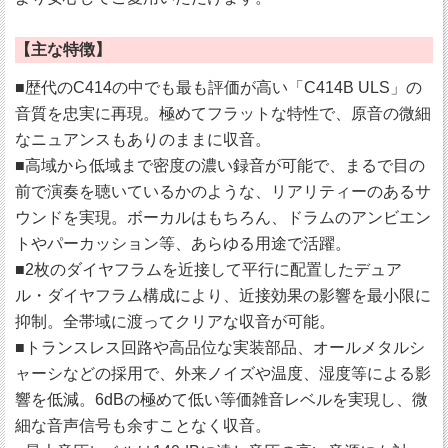
【主な特徴】
■歴代のC414の中でも最も評価が高い「C414B ULS」の
音質を忠実に再現。極めてフラットな特性で、原音の微細
なニュアンスもありのままに収音。
■高域から低域まで密度の濃い録音が可能で、まるで目の
前で演奏を聴いているかのような、リアリティーのあるサ
ウンドを実現。ボーカルはもちろん、ドラムのアンビエン
トやパーカッション等、あらゆる用途で活躍。
■2枚のダイヤフラムを近接して平行に配置したデュア
ル・ダイヤフラム構成により、近接効果の影響を最小限に
抑制。全帯域に渡ってクリアな収音が可能。
■トランスレス回路や高品位な実装部品、オールメタルシ
ャーシなどの採用で、外来ノイズや温度、湿度等による影
響を低減。6dBの極めて低い等価雑音レベルを実現し、微
細な音声信号も余すことなく収音。