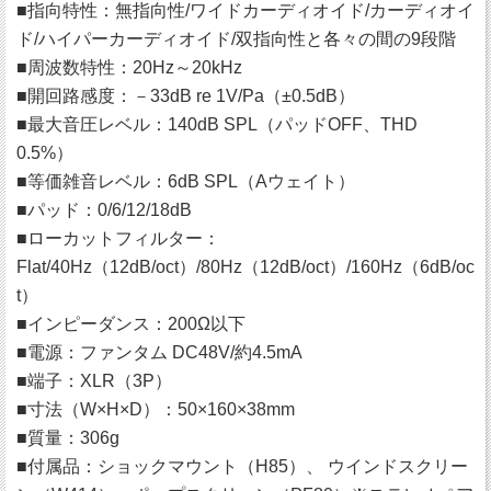
■指向特性：無指向性/ワイドカーディオイド/カーディオイ
ド/ハイパーカーディオイド/双指向性と各々の間の9段階
■周波数特性：20Hz～20kHz
■開回路感度：－33dB re 1V/Pa（±0.5dB）
■最大音圧レベル：140dB SPL（パッドOFF、THD
0.5%）
■等価雑音レベル：6dB SPL（Aウェイト）
■パッド：0/6/12/18dB
■ローカットフィルター：
Flat/40Hz（12dB/oct）/80Hz（12dB/oct）/160Hz（6dB/oc
t）
■インピーダンス：200Ω以下
■電源：ファンタム DC48V/約4.5mA
■端子：XLR（3P）
■寸法（W×H×D）：50×160×38mm
■質量：306g
■付属品：ショックマウント（H85）、 ウインドスクリー