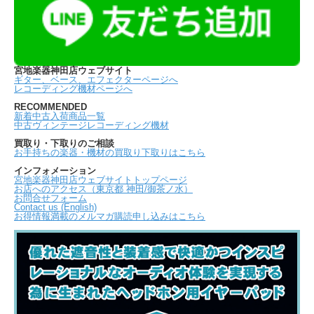
宮地楽器神田店ウェブサイト
ギター、ベース、エフェクターページへ
レコーディング機材ページへ
RECOMMENDED
新着中古入荷商品一覧
中古ヴィンテージレコーディング機材
買取り・下取りのご相談
お手持ちの楽器・機材の買取り下取りはこちら
インフォメーション
宮地楽器神田店ウェブサイトトップページ
お店へのアクセス（東京都 神田/御茶ノ水）
お問合せフォーム
Contact us (English)
お得情報満載のメルマガ購読申し込みはこちら