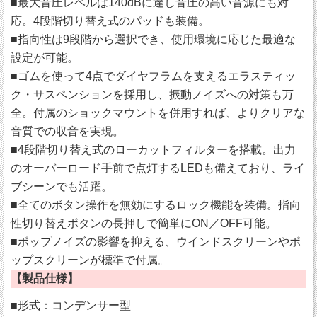
■最大音圧レベルは140dBに達し音圧の高い音源にも対
応。4段階切り替え式のパッドも装備。
■指向性は9段階から選択でき、使用環境に応じた最適な
設定が可能。
■ゴムを使って4点でダイヤフラムを支えるエラスティッ
ク・サスペンションを採用し、振動ノイズへの対策も万
全。付属のショックマウントを併用すれば、よりクリアな
音質での収音を実現。
■4段階切り替え式のローカットフィルターを搭載。出力
のオーバーロード手前で点灯するLEDも備えており、ライ
ブシーンでも活躍。
■全てのボタン操作を無効にするロック機能を装備。指向
性切り替えボタンの長押しで簡単にON／OFF可能。
■ポップノイズの影響を抑える、ウインドスクリーンやポ
ップスクリーンが標準で付属。
【製品仕様】
■形式：コンデンサー型