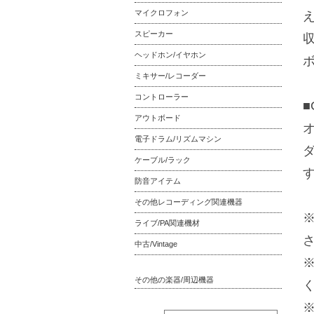
マイクロフォン
スピーカー
収
ヘッドホン/イヤホン
ミキサー/レコーダー
コントローラー
■
アウトボード
電子ドラム/リズムマシン
ケーブル/ラック
防音アイテム
その他レコーディング関連機器
ライブ/PA関連機材
中古/Vintage
その他の楽器/周辺機器