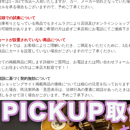
通常は1～3日で当店へ入荷いたしますが、万一、メーカー切れとなっていた
セルを承る場合もございますので、予めご了承ください。
店頭での試奏について
在庫有りとなっている商品でもタイムラグにより店頭及びオンラインショップ
の可能性があります。試奏ご希望の方は必ずご来店前にお電話にてご連絡下さ
カートが設置されていない商品について
当サイトでは、お客様によりご理解いただき、ご満足をいただくために、1点もの
商品にカートを設置していない場合がございますのでご了承ください。
全ての掲載商品に関します詳細やご質問は、お電話または問い合わせフォーム
くにお住まいの方はご来店大歓迎です！！
錯誤に基づく契約無効について
当ショッピングサイト掲載商品の価格については細心の注意を払っております
生した場合、民法第95条「意思表示は、法律行為の要素に錯誤があったとき
消しをさせて頂く場合がございます。予めご了承下さい。