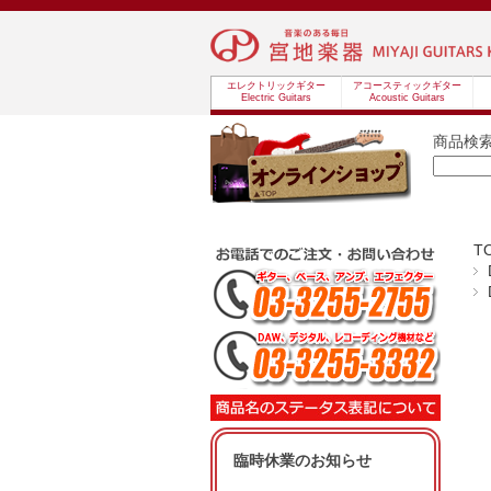
エレクトリックギター
アコースティックギター
Electric Guitars
Acoustic Guitars
商品検
T
臨時休業のお知らせ