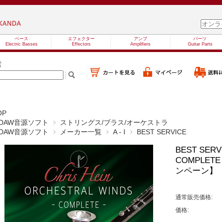
ベース
エフェクター
アンプ
パーツ
Electric Basses
Effectors
Amplifiers
Guitar Parts
索
OP
DAW音源ソフト
ストリングス/ブラス/オーケストラ
DAW音源ソフト
メーカー一覧
A - I
BEST SERVICE
BEST SERV
COMPLET
ンペーン】
通常販売価格:
価格: