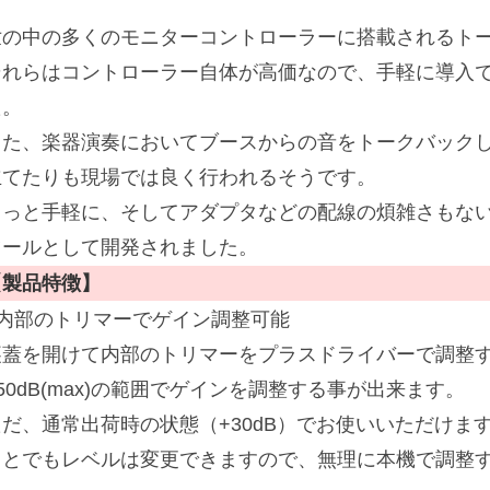
世の中の多くのモニターコントローラーに搭載されるト
それらはコントローラー自体が高価なので、手軽に導入
た。
また、楽器演奏においてブースからの音をトークバック
立てたりも現場では良く行われるそうです。
もっと手軽に、そしてアダプタなどの配線の煩雑さもな
ツールとして開発されました。
【製品特徴】
■内部のトリマーでゲイン調整可能
裏蓋を開けて内部のトリマーをプラスドライバーで調整すると
50dB(max)の範囲でゲインを調整する事が出来ます。
ただ、通常出荷時の状態（+30dB）でお使いいただけま
ことでもレベルは変更できますので、無理に本機で調整