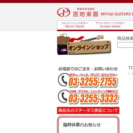
エレクトリックギター
アコースティックギター
Electric Guitars
Acoustic Guitars
商品検
T
臨時休業のお知らせ