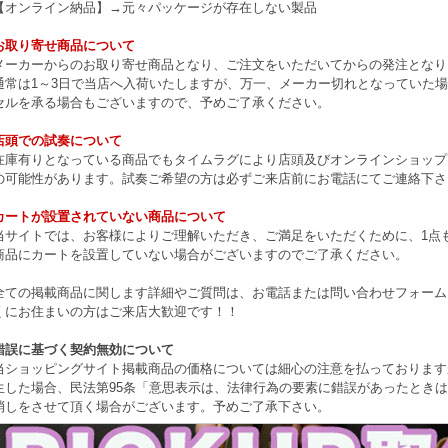
【オンライン納品】→元々パッケージが存在しない製品
お取り寄せ商品について
メーカーからのお取り寄せ商品となり、ご注文をいただいてからの発注となり
通常は1～3日で当店へ入荷いたしますが、万一、メーカー切れとなっていた
セルを承る場合もございますので、予めご了承ください。
店頭での試奏について
在庫有りとなっている商品でもタイムラグにより店頭及びオンラインショップ
の可能性があります。試奏ご希望の方は必ずご来店前にお電話にてご連絡下さ
カートが設置されていない商品について
当サイトでは、お客様によりご理解いただき、ご満足をいただくために、1点もの
商品にカートを設置していない場合がございますのでご了承ください。
全ての掲載商品に関します詳細やご質問は、お電話または問い合わせフォーム
くにお住まいの方はご来店大歓迎です！！
錯誤に基づく契約無効について
当ショッピングサイト掲載商品の価格については細心の注意を払っております
生した場合、民法第95条「意思表示は、法律行為の要素に錯誤があったとき
消しをさせて頂く場合がございます。予めご了承下さい。