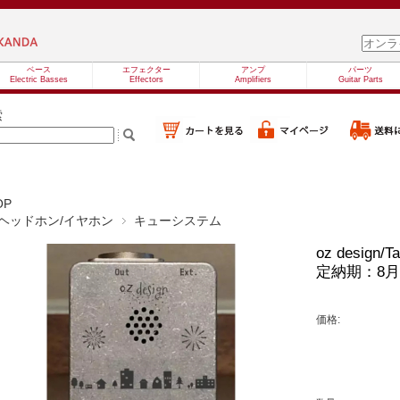
ベース
エフェクター
アンプ
パーツ
Electric Basses
Effectors
Amplifiers
Guitar Parts
索
OP
ヘッドホン/イヤホン
キューシステム
oz desig
定納期：8
価格: