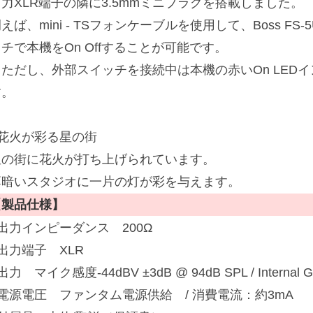
出力XLR端子の隣に3.5mmミニプラグを搭載しました。
えば、mini - TSフォンケーブルを使用して、Boss F
チで本機をOn Offすることが可能です。
※ただし、外部スイッチを接続中は本機の赤いOn LED
す。
■花火が彩る星の街
星の街に花火が打ち上げられています。
薄暗いスタジオに一片の灯が彩を与えます。
【製品仕様】
出力インピーダンス 200Ω
出力端子 XLR
出力 マイク感度-44dBV ±3dB @ 94dB SPL / Internal Gain
■電源電圧 ファンタム電源供給 / 消費電流：約3mA