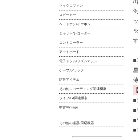
マイクロフォン
例
スピーカー
ッ
ヘッドホン/イヤホン
ミキサー/レコーダー
コントローラー
アウトボード
電子ドラム/リズムマシン
ケーブル/ラック
防音アイテム
その他レコーディング関連機器
ライブ/PA関連機材
■
中古/Vintage
■
■
その他の楽器/周辺機器