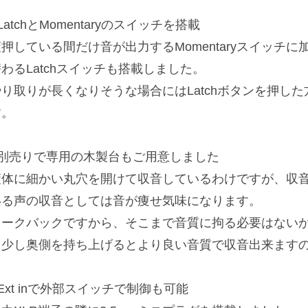
LatchとMomentaryのスイッチを搭載
押している間だけ音が出力するMomentaryスイッチに
わるLatchスイッチも搭載しました。
やり取りが長くなりそうな場合にはLatchボタンを押し
す。
■別売りで専用の木製台もご用意しました
筐体に細かい丸穴を開けて収音しているわけですが、収
いる声の収音としては音が痩せ気味になります。
トークバックですから、そこまで音質に拘る必要はない
て少し奥側を持ち上げるとより良い音質で収音出来ます
Ext inで外部スイッチで制御も可能