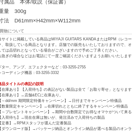
■付属品 本体/取説（保証書）
重量 300g
寸法 D61mm×H42mm×W112mm
買物について
当サイトに掲載している商品はMIYAJI GUITARS KANDAまたはRPM
ク、取扱している商品となります。店舗での販売もいたしておりますので、オ
しては品切れとなっている場合がございますので予めご了承ください。
お急ぎの場合などはお電話にて一度ご確認くださいますようお願いいたします
ギター、アンプ、エフェクターなど：03-3255-2755
レコーディング機器：03-3255-3332
商品タイトルの表記の説明
【在庫あり】【入荷待ち】の表記がない製品は全て「お取り寄せ」となります
【在庫あり】→店舗&ECに在庫あり。
【～dd/mm 期間限定特価キャンペーン】→日付までキャンペーン特価品
【数量限定キャンペーン】→在庫切れとともに終了するキャンペーン特価品
【～プレゼントキャンペーン】→期間や台数限定でお得なオマケがついて来る
【入荷待ち】→現在在庫は無いが、発注済みで入荷待ちの製品
【定番】→RPMスタッフが選んだ定番製品
【ダウンロード版】→パッケージ納品とオンライン納品が選べる製品のオンラ