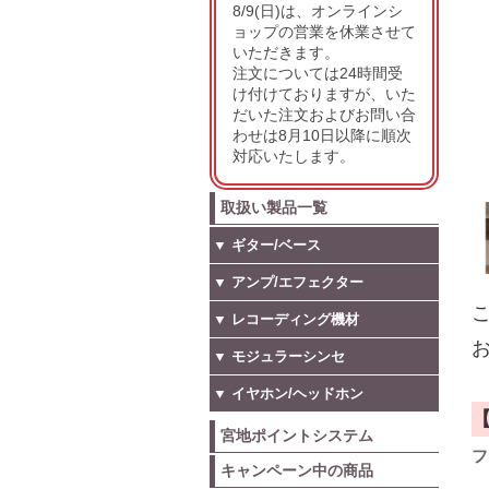
8/9(日)は、オンラインシ
ョップの営業を休業させて
いただきます。
注文については24時間受
け付けておりますが、いた
だいた注文およびお問い合
わせは8月10日以降に順次
対応いたします。
取扱い製品一覧
▼ ギター/ベース
▼ アンプ/エフェクター
こ
▼ レコーディング機材
お
▼ モジュラーシンセ
▼ イヤホン/ヘッドホン
宮地ポイントシステム
フ
キャンペーン中の商品