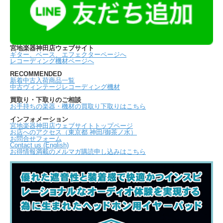
宮地楽器神田店ウェブサイト
ギター、ベース、エフェクターページへ
レコーディング機材ページへ
RECOMMENDED
新着中古入荷商品一覧
中古ヴィンテージレコーディング機材
買取り・下取りのご相談
お手持ちの楽器・機材の買取り下取りはこちら
インフォメーション
宮地楽器神田店ウェブサイトトップページ
お店へのアクセス（東京都 神田/御茶ノ水）
お問合せフォーム
Contact us (English)
お得情報満載のメルマガ購読申し込みはこちら