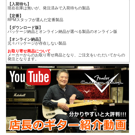
【入荷待ち】
現在在庫は無いが、発注済みで入荷待ちの製品
【定番】
RPMスタッフが選んだ定番製品
【ダウンロード版】
パッケージ納品とオンライン納品が選べる製品のオンライン版
【オンライン納品】
元々パッケージが存在しない製品
お取り寄せ商品について
メーカーからのお取り寄せ商品となり、ご注文をいただいてからの
発注となります。