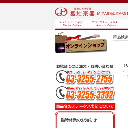
エレクトリックギター
アコースティックギター
Electric Guitars
Acoustic Guitars
商品検
T
臨時休業のお知らせ