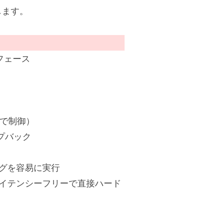
します。
ーフェース
ムで制御）
プバック
グを容易に実行
イテンシーフリーで直接ハード