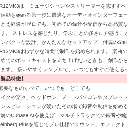
UR12MK3は、ミュージシャンやストリーマーを志すす
信活動を始める第一歩に最適なオーディオインターフェ
たとえ経験がゼロでも、初めての録音や配信から高品質
ます。 ストレスを感じたり、学ぶことの多さに戸惑うこ
コンパクトな設計、かんたんなセットアップ、付属のStei
UR12MK3はわずかな時間で制作を始められます。 楽
初めてのポッドキャストを立ち上げたいときも、創作か
います。 扱いやすくシンプルで、いつでもすぐに使える
【製品特徴】
■必要なものすべて、いつでも、どこでも
マイクや楽器、ヘッドホン、ノートパソコンやタブレット、
インスピレーションが湧いたその場で録音や配信を始め
付属のCubase AIを使えば、マルチトラックでの録音
teinberg Plusを通じてプロ仕様のサウンド、エフ