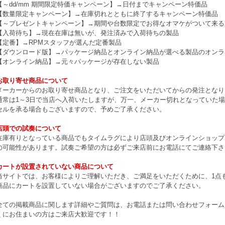
【～dd/mm 期間限定特価キャンペーン】→日付までキャンペーン特価品
【数量限定キャンペーン】→在庫切れとともに終了するキャンペーン特価品
【～プレゼントキャンペーン】→期間や台数限定でお得なオマケがついて来る
【入荷待ち】→現在在庫は無いが、発注済みで入荷待ちの製品
【定番】→RPMスタッフが選んだ定番製品
【ダウンロード版】→パッケージ納品とオンライン納品が選べる製品のオンラ
【オンライン納品】→元々パッケージが存在しない製品
お取り寄せ商品について
メーカーからのお取り寄せ商品となり、ご注文をいただいてからの発注となり
通常は1～3日で当店へ入荷いたしますが、万一、メーカー切れとなっていた
セルを承る場合もございますので、予めご了承ください。
店頭での試奏について
在庫有りとなっている商品でもタイムラグにより店頭及びオンラインショップ
の可能性があります。試奏ご希望の方は必ずご来店前にお電話にてご連絡下さ
カートが設置されていない商品について
当サイトでは、お客様によりご理解いただき、ご満足をいただくために、1点もの
商品にカートを設置していない場合がございますのでご了承ください。
全ての掲載商品に関します詳細やご質問は、お電話または問い合わせフォーム
くにお住まいの方はご来店大歓迎です！！