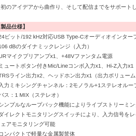
最初のアイデアから曲作り、そして配信までをサポート
【製品仕様】
24ビット/192 kHz対応USB Type-Cオーディオインタ
106 dBのダイナミックレンジ（入力）
URマイクプリアンプx1、+48Vファンタム電源
ミュートボタン付きMic/Lineコンボ入力x1、Hi-Z入力x1
■TRSライン出力x2、ヘッドホン出力x1（出力ボリュー
■入力ミキシングチャンネル：2モノラル+1ステレオルー
バス：1 MIX（ステレオ）
■シンプルなループバック機能によりライブストリーミン
■ダイレクトモニタリングスイッチにより、入力信号をレ
ウェアモニタリング可能
■コンパクトで軽量な金属製筐体