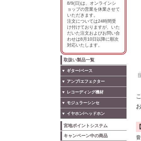
8/9(日)は、オンラインシ
ョップの営業を休業させて
いただきます。
注文については24時間受
け付けておりますが、いた
だいた注文およびお問い合
わせは8月10日以降に順次
対応いたします。
取扱い製品一覧
▼ ギター/ベース
▼ アンプ/エフェクター
▼ レコーディング機材
こ
▼ モジュラーシンセ
お
▼ イヤホン/ヘッドホン
宮地ポイントシステム
キャンペーン中の商品
音