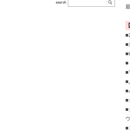
■
■
■
■
■