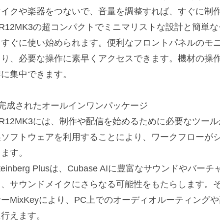
マイクや楽器をつないで、音量を調整すれば、すぐに制
UR12MK3の超コンパクトでミニマリストな設計と簡単
もすぐに使い始められます。便利なフロントパネルのモ
より、必要な操作に素早くアクセスできます。機材の操
作に集中できます。
■完成されたオールインワンパッケージ
R12MK3には、制作や配信を始めるために必要なツールが同
製ソフトウェアを利用することにより、ワークフローが
ります。
teinberg Plusは、Cubase AIに豊富なサウンド
し、サウンドメイクにさらなる可能性をもたらします。
サーMixKeyにより、PC上でのオーディオルーティン
に行えます。