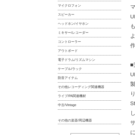
マイクロフォン
スピーカー
ヘッドホン/イヤホン
ミキサー/レコーダー
コントローラー
アウトボード
電子ドラム/リズムマシン
ケーブル/ラック
U
防音アイテム
その他レコーディング関連機器
ライブ/PA関連機材
S
中古/Vintage
その他の楽器/周辺機器