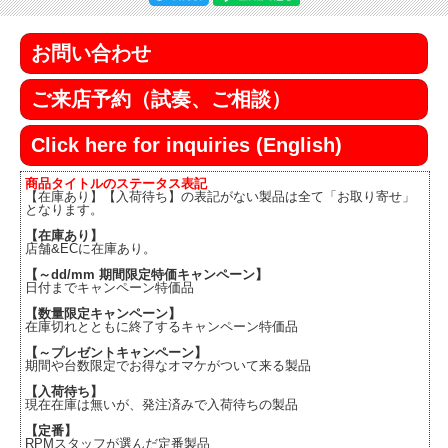
お問い合わせ
ご来店予約（試奏、ご相談）
Click here for inquiries (English)
商品タイトルのステータス表記
【在庫あり】【入荷待ち】の表記がない製品は全て「お取り寄せ」
となります。
【在庫あり】
店舗&ECに在庫あり。
【～dd/mm 期間限定特価キャンペーン】
日付までキャンペーン特価品
【数量限定キャンペーン】
在庫切れとともに終了するキャンペーン特価品
【～プレゼントキャンペーン】
期間や台数限定でお得なオマケがついて来る製品
【入荷待ち】
現在在庫は無いが、発注済みで入荷待ちの製品
【定番】
RPMスタッフが選んだ定番製品