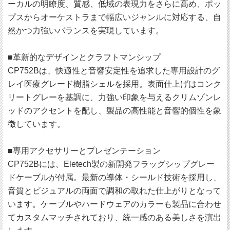
ーカルの明瞭度、質感、低域の表現力をさらに高め、ポッ
プスからオーケストラまで幅広いジャンルに対応する、自
然かつ力強いバランスを実現しています。
■革新的なデザインとクラフトマンシップ
CP752Bは、快適性と音響安定性を追求した専用設計のグ
レイ医療グレード樹脂シェルを採用。表面仕上げはコンク
リートグレーを基調に、力強い印象を与えるクリムゾンレ
ッドのアクセントを配し、製品の高性能と音響的個性を象
徴しています。
■専用アクセサリーとプレゼンテーション
CP752Bには、Eletech製の新開発フラッグシップグレー
ドケーブルが付属。最新の導体・シールド技術を採用し、
音質とビジュアルの両面で調和の取れた仕上がりとなって
います。ケーブルやハードウェアのカラーも製品に合わせ
てカスタムマッチされており、統一感のある美しさを演出