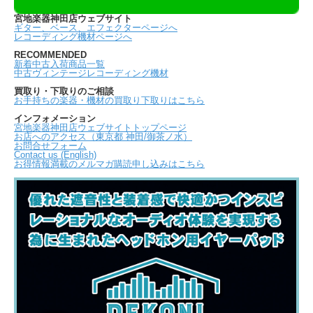
宮地楽器神田店ウェブサイト
ギター、ベース、エフェクターページへ
レコーディング機材ページへ
RECOMMENDED
新着中古入荷商品一覧
中古ヴィンテージレコーディング機材
買取り・下取りのご相談
お手持ちの楽器・機材の買取り下取りはこちら
インフォメーション
宮地楽器神田店ウェブサイトトップページ
お店へのアクセス（東京都 神田/御茶ノ水）
お問合せフォーム
Contact us (English)
お得情報満載のメルマガ購読申し込みはこちら