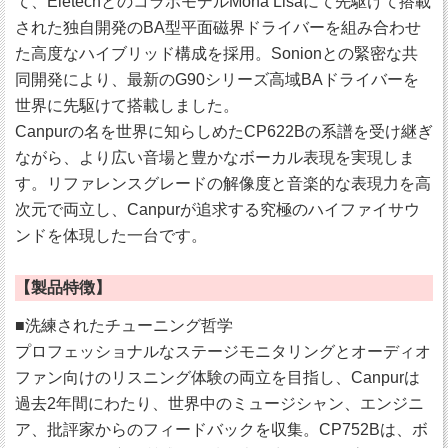
て、EletechとのコラボモデルMona Lisaにて先駆けて搭載
された独自開発のBA型平面磁界ドライバーを組み合わせ
た高度なハイブリッド構成を採用。Sonionとの緊密な共
同開発により、最新のG90シリーズ高域BAドライバーを
世界に先駆けて搭載しました。
Canpurの名を世界に知らしめたCP622Bの系譜を受け継ぎ
ながら、より広い音場と豊かなボーカル表現を実現しま
す。リファレンスグレードの解像度と音楽的な表現力を高
次元で両立し、Canpurが追求する究極のハイファイサウ
ンドを体現した一台です。
【製品特徴】
■洗練されたチューニング哲学
プロフェッショナルなステージモニタリングとオーディオ
ファン向けのリスニング体験の両立を目指し、Canpurは
過去2年間にわたり、世界中のミュージシャン、エンジニ
ア、批評家からのフィードバックを収集。CP752Bは、ボ