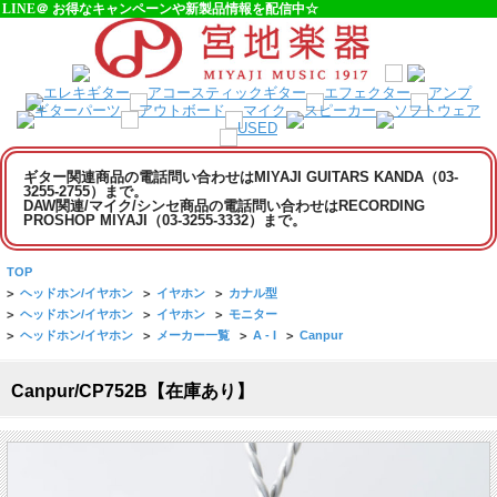
LINE＠ お得なキャンペーンや新製品情報を配信中☆
ギター関連商品の電話問い合わせはMIYAJI GUITARS KANDA（03-
3255-2755）まで。
DAW関連/マイク/シンセ商品の電話問い合わせはRECORDING
PROSHOP MIYAJI（03-3255-3332）まで。
TOP
>
ヘッドホン/イヤホン
>
イヤホン
>
カナル型
>
ヘッドホン/イヤホン
>
イヤホン
>
モニター
>
ヘッドホン/イヤホン
>
メーカー一覧
>
A - I
>
Canpur
Canpur/CP752B【在庫あり】