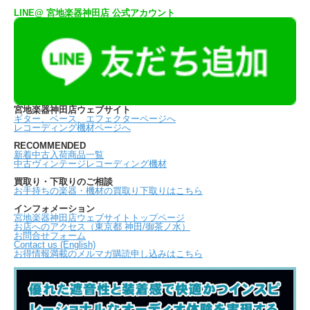
LINE@ 宮地楽器神田店 公式アカウント
宮地楽器神田店ウェブサイト
ギター、ベース、エフェクターページへ
レコーディング機材ページへ
RECOMMENDED
新着中古入荷商品一覧
中古ヴィンテージレコーディング機材
買取り・下取りのご相談
お手持ちの楽器・機材の買取り下取りはこちら
インフォメーション
宮地楽器神田店ウェブサイトトップページ
お店へのアクセス（東京都 神田/御茶ノ水）
お問合せフォーム
Contact us (English)
お得情報満載のメルマガ購読申し込みはこちら