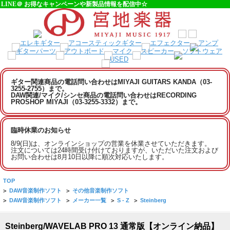
LINE＠ お得なキャンペーンや新製品情報を配信中☆
ギター関連商品の電話問い合わせはMIYAJI GUITARS KANDA（03-
3255-2755）まで。
DAW関連/マイク/シンセ商品の電話問い合わせはRECORDING
PROSHOP MIYAJI（03-3255-3332）まで。
臨時休業のお知らせ
8/9(日)は、オンラインショップの営業を休業させていただきます。
注文については24時間受け付けておりますが、いただいた注文および
お問い合わせは8月10日以降に順次対応いたします。
TOP
>
DAW音楽制作ソフト
>
その他音楽制作ソフト
>
DAW音楽制作ソフト
>
メーカー一覧
>
S - Z
>
Steinberg
Steinberg/WAVELAB PRO 13 通常版【オンライン納品】