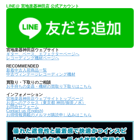
LINE@ 宮地楽器神田店 公式アカウント
宮地楽器神田店ウェブサイト
ギター、ベース、エフェクターページへ
レコーディング機材ページへ
RECOMMENDED
新着中古入荷商品一覧
中古ヴィンテージレコーディング機材
買取り・下取りのご相談
お手持ちの楽器・機材の買取り下取りはこちら
インフォメーション
宮地楽器神田店ウェブサイトトップページ
お店へのアクセス（東京都 神田/御茶ノ水）
お問合せフォーム
Contact us (English)
お得情報満載のメルマガ購読申し込みはこちら