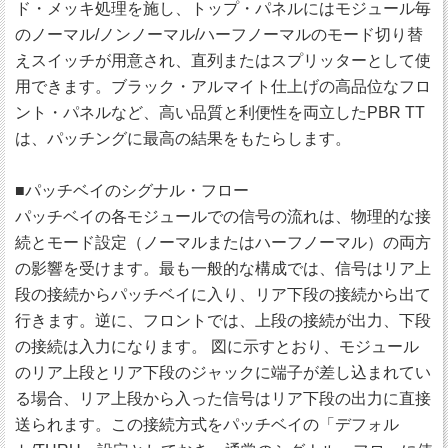
ド・メッキ処理を施し、トップ・パネルにはモジュール毎
のノーマル/ノンノーマル/ハーフノーマルのモード切り替
えスイッチが用意され、直列またはスプリッターとして使
用できます。ブラック・アルマイト仕上げの高品位なフロ
ント・パネルなど、高い品質と利便性を両立したPBR TT
は、パッチングに最高の結果をもたらします。
■パッチベイのシグナル・フロー
パッチベイの各モジュールでの信号の流れは、物理的な接
続とモード設定（ノーマルまたはハーフノーマル）の両方
の影響を受けます。最も一般的な構成では、信号はリア上
段の接続からパッチベイに入り、リア下段の接続から出て
行きます。逆に、フロントでは、上段の接続が出力、下段
の接続は入力になります。 図に示すとおり、モジュール
のリア上段とリア下段のジャックに端子が差し込まれてい
る場合、リア上段から入った信号はリア下段の出力に直接
送られます。この接続方式をパッチベイの「デフォル