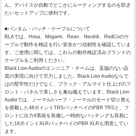
ん。デバイスが自動でどこかにルーティングするのを防ぎ
たいセットアップに便利です。
■バンタム・パッチ・ケーブルについて
BLAでは、Hosa、Mogami、Rean、Neutrik、RedCoのケ
ーブルで動作を検証を行い安全かつ信頼性を確認していま
す。ご使用に関しては、これらの動作検証済みブランドの
ケーブルをご利用ください。
Black Lion Audioのエンジニア・チームは、妥協のない品
質の実現に向けて尽力しました。Black Lion Audioならで
はの堅牢性だけでなく、ブラック・アルマイト仕上げのフ
ロント・パネルで美しさも兼ね備えています。Black Lion
Audioでは、ノーマル/ハーフ・ノーマルのモード切り替え
を搭載した48ポイントTRSパッチベイのPBR TRSと、フ
ロントに出力4系統を装備し一時的なパッチングも容易に
した16ポイントXLRパッチベイのPBR XLRも用意してい
ます。