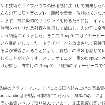
ウンド技術やライブハウスの臨場感に注目して開発した
は左右の耳に届く音のズレ（距離や音量、位相のズレな
ています。故に擬似的サラウンドを得るためには、イヤ
延時間を持たせた反射音を重畳して放出し、人の耳に空
という結論に至りました。そこでiReep01ではイヤー
ことを目的としました。ドライバーから放出されて直接
する音が重畳されることにより、聴感上の遅延を感じて
感じることができます。ステレオモニター用のiSep02
付けが欲しい方向けのiReep01、2種類のイヤーピース
す。
■熟練のクラフトマンシップによる国内組み上げの高品質
aestraudioは全製品日本製にこだわり、群馬の名工
を高い品質レベルで取り込んでいます。施工難度の高い