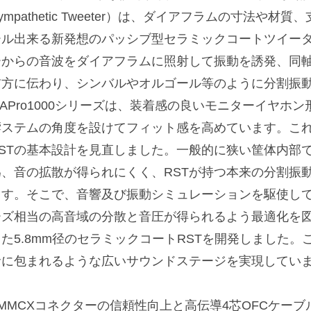
ympathetic Tweeter）は、ダイアフラムの寸法や
ール出来る新発想のパッシブ型セラミックコートツイー
ーからの音波をダイアフラムに照射して振動を誘発、同
前方に伝わり、シンバルやオルゴール等のように分割振
MAPro1000シリーズは、装着感の良いモニターイヤホ
響ステムの角度を設けてフィット感を高めています。こ
RSTの基本設計を見直しました。一般的に狭い筐体内部
為、音の拡散が得られにくく、RSTが持つ本来の分割振
ます。そこで、音響及び振動シミュレーションを駆使して狭
ーズ相当の高音域の分散と音圧が得られるよう最適化を図り、
した5.8mm径のセラミックコートRSTを開発しました
音に包まれるような広いサウンドステージを実現してい
■MMCXコネクターの信頼性向上と高伝導4芯OFCケーブ