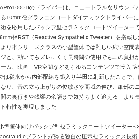
APro1000 IIのドライバーは、ニュートラルなサウ
する10mm径グラフェンコートダイナミックドライバー
技術を応用したパッシブ型セラミックコートツイーター
.8mm径RST（Reactive Sympathetic Tweete
により本シリーズクラスの小型筐体では難しい広い空間
ージと、動いてもズレにくく長時間の使用でも耳の負担
ゲーム、映画、VR空間などあらゆるコンテンツで没入感を高
IIでは従来から内部配線を銀入り半田に刷新したことで
になり、音の立ち上がりの俊敏さや高域の伸び、細部の
空間の奥行きや残響の余韻まで気持ちよく追える、より
ンド特性を実現しました。
■小型筐体向けパッシブ型セラミックコートツイーター5.8
aestraudioブランドが誇る独自の圧電セラミックス技術。「