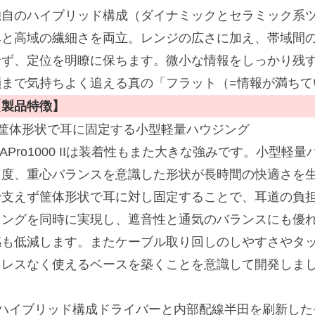
独自のハイブリッド構成（ダイナミックとセラミック系
みと高域の繊細さを両立。レンジの広さに加え、帯域間
せず、定位を明瞭に保ちます。微小な情報をしっかり残
韻まで気持ちよく追える真の「フラット（=情報が満ちて
【製品特徴】
■筐体形状で耳に固定する小型軽量ハウジング
APro1000 IIは装着性もまた大きな強みです。小型
角度、重心バランスを意識した形状が長時間の快適さを
で支えず筐体形状で耳に対し固定することで、耳道の負
ィングを同時に実現し、遮音性と通気のバランスにも優
感も低減します。またケーブル取り回しのしやすさやタ
トレスなく使えるベースを築くことを意識して開発しま
■ハイブリッド構成ドライバーと内部配線半田を刷新した