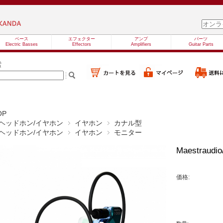
ベース
エフェクター
アンプ
パーツ
Electric Basses
Effectors
Amplifiers
Guitar Parts
索
OP
ヘッドホン/イヤホン
イヤホン
カナル型
ヘッドホン/イヤホン
イヤホン
モニター
Maestraudio
価格: