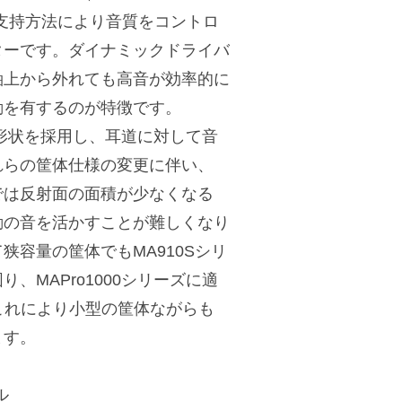
材質、支持方法により音質をコントロ
ターです。ダイナミックドライバ
軸上から外れても高音が効率的に
動を有するのが特徴です。
ン形状を採用し、耳道に対して音
れらの筐体仕様の変更に伴い、
では反射面の面積が少なくなる
動の音を活かすことが難しくなり
容量の筐体でもMA910Sシリ
MAPro1000シリーズに適
。これにより小型の筐体ながらも
ます。
ル