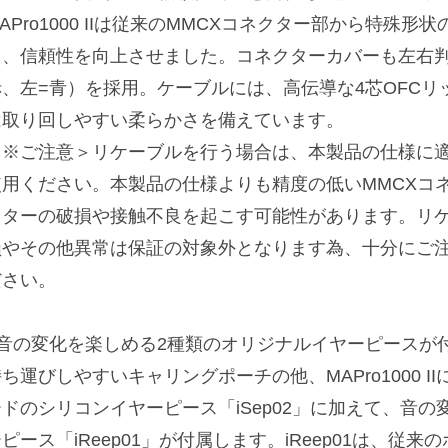
APro1000 IIは従来のMMCXコネクター部から特殊
し、信頼性を向上させました。コネクターカバーも左右判
赤、左=青）を採用。ケーブルには、高伝導な4芯OFC
は取り回しやすい柔らかさを備えています。
＜※ご注意＞リケーブルを行う場合は、本製品の仕様に
使用ください。本製品の仕様よりも精度の低いMMCXコ
クターの破損や接触不良を起こす可能性があります。リ
損やその他異常は保証の対象外となります為、十分にご
ださい。
■音の変化を楽しめる2種類のオリジナルイヤーピースが
ち運びしやすいキャリングポーチの他、MAPro1000 
ードのシリコンイヤーピース「iSep02」に加えて、音
ピース「iReep01」が付属します。iReep01は、従