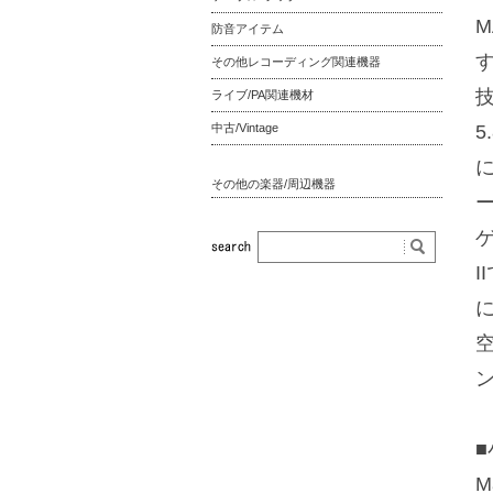
M
防音アイテム
その他レコーディング関連機器
ライブ/PA関連機材
中古/Vintage
5
その他の楽器/周辺機器
M