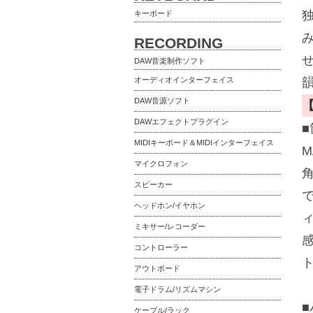
キーボード
RECORDING
DAW音楽制作ソフト
オーディオインターフェイス
DAW音源ソフト
DAWエフェクトプラグイン
MIDIキーボード＆MIDIインターフェイス
M
マイクロフォン
スピーカー
ヘッドホン/イヤホン
ミキサー/レコーダー
コントローラー
アウトボード
電子ドラム/リズムマシン
ケーブル/ラック