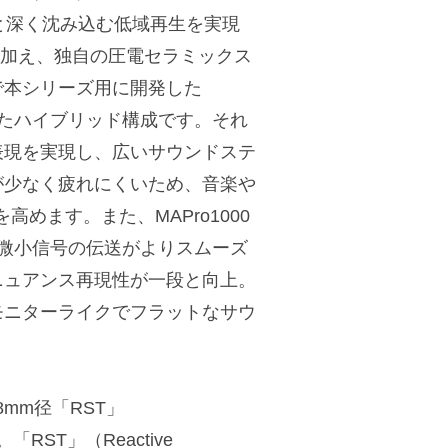
ンドと深く沈み込む低域再生を実現
に加え、独自の圧電セラミックス
で本シリーズ用に開発した
r）を搭載したハイブリッド構成です。それ
表現を実現し、広いサウンドステ
が少なく疲れにくいため、音楽や
めます。また、MAPro1000
、微小信号の伝送がよりスムーズ
ニュアンス再現性が一段と向上。
モニターライクでフラットなサウ
mm径「RST」
RST」（Reactive