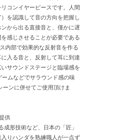
シリコンイヤーピースです。人間
ど）を認識して音の方向を把握し
ホンから出る直接音と、僅かに遅
間を感じさせることが必要である
ピース内部で効果的な反射音を作る
耳に入る音と、反射して耳に到達
広いサウンドステージと臨場感を
、ゲームなどでサラウンド感の味
でシーンに併せてご使用頂けま
提供
による成形技術など、日本の「匠」
銀入りハンダを熟練職人が一点ず