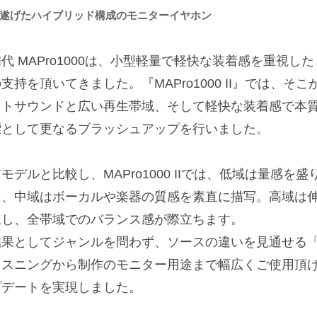
遂げたハイブリッド構成のモニターイヤホン
初代 MAPro1000は、小型軽量で軽快な装着感を重視
支持を頂いてきました。『MAPro1000 II』では、
ットサウンドと広い再生帯域、そして軽快な装着感で本
標として更なるブラッシュアップを行いました。
モデルと比較し、MAPro1000 IIでは、低域は量感
え、中域はボーカルや楽器の質感を素直に描写。高域は
立し、全帯域でのバランス感が際立ちます。
結果としてジャンルを問わず、ソースの違いを見通せる
リスニングから制作のモニター用途まで幅広くご使用頂
プデートを実現しました。