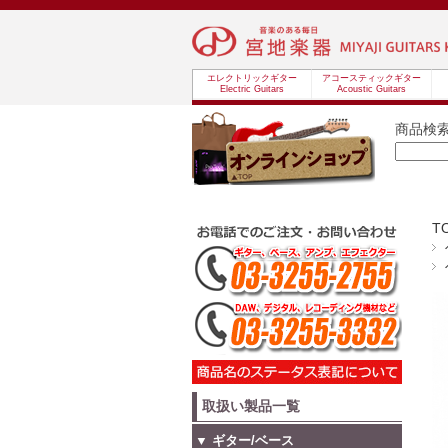
エレクトリックギター
アコースティックギター
Electric Guitars
Acoustic Guitars
商品検
T
取扱い製品一覧
▼ ギター/ベース