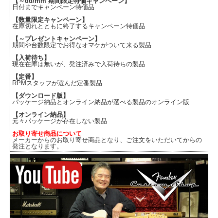
【～dd/mm 期間限定特価キャンペーン】
日付までキャンペーン特価品
【数量限定キャンペーン】
在庫切れとともに終了するキャンペーン特価品
【～プレゼントキャンペーン】
期間や台数限定でお得なオマケがついて来る製品
【入荷待ち】
現在在庫は無いが、発注済みで入荷待ちの製品
【定番】
RPMスタッフが選んだ定番製品
【ダウンロード版】
パッケージ納品とオンライン納品が選べる製品のオンライン版
【オンライン納品】
元々パッケージが存在しない製品
お取り寄せ商品について
メーカーからのお取り寄せ商品となり、ご注文をいただいてからの
発注となります。