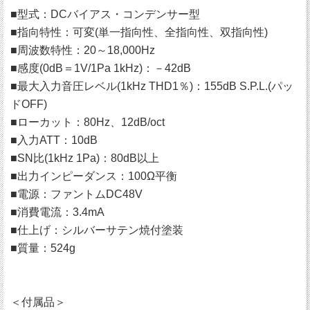
■型式：DCバイアス・コンデンサー型
■指向特性：可変(単一指向性、全指向性、双指向性)
■周波数特性：20～18,000Hz
■感度(0dB＝1V/1Pa 1kHz)：－42dB
■最大入力音圧レベル(1kHz THD1％)：155dB S.P.L.(パッ
ドOFF)
■ローカット：80Hz、12dB/oct
■入力ATT：10dB
■SN比(1kHz 1Pa)：80dB以上
■出力インピーダンス：100Ω平衡
■電源：ファントムDC48V
■消費電流：3.4mA
■仕上げ：シルバーサテン焼付塗装
■質量：524g
＜付属品＞