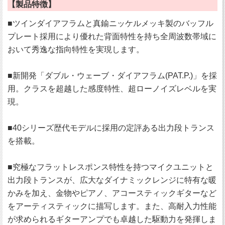
【製品特徴】
■ツインダイアフラムと真鍮ニッケルメッキ製のバッフル
プレート採用により優れた背面特性を持ち全周波数帯域に
おいて秀逸な指向特性を実現します。
■新開発「ダブル・ウェーブ・ダイアフラム(PAT.P.)」を採
用。クラスを超越した感度特性、超ローノイズレベルを実
現。
■40シリーズ歴代モデルに採用の定評ある出力段トランス
を搭載。
■究極なフラットレスポンス特性を持つマイクユニットと
出力段トランスが、広大なダイナミックレンジに特有な暖
かみを加え、金物やピアノ、アコースティックギターなど
をアーティスティックに描写します。また、高耐入力性能
が求められるギターアンプでも卓越した駆動力を発揮しま