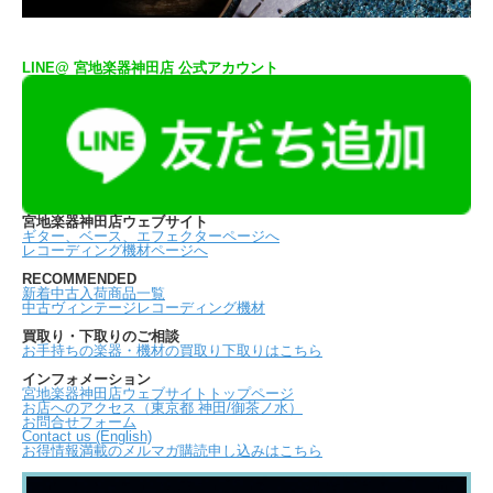
LINE@ 宮地楽器神田店 公式アカウント
宮地楽器神田店ウェブサイト
ギター、ベース、エフェクターページへ
レコーディング機材ページへ
RECOMMENDED
新着中古入荷商品一覧
中古ヴィンテージレコーディング機材
買取り・下取りのご相談
お手持ちの楽器・機材の買取り下取りはこちら
インフォメーション
宮地楽器神田店ウェブサイトトップページ
お店へのアクセス（東京都 神田/御茶ノ水）
お問合せフォーム
Contact us (English)
お得情報満載のメルマガ購読申し込みはこちら