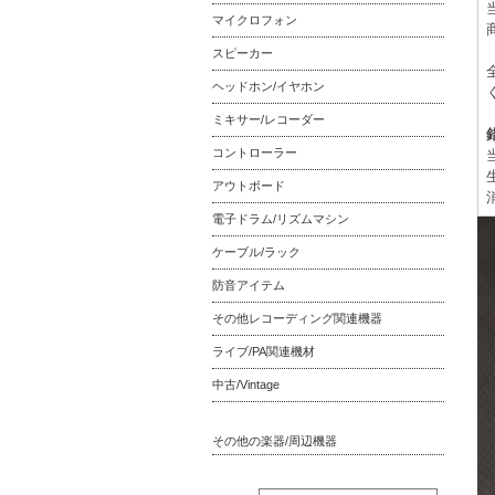
マイクロフォン
スピーカー
ヘッドホン/イヤホン
ミキサー/レコーダー
コントローラー
アウトボード
電子ドラム/リズムマシン
ケーブル/ラック
防音アイテム
その他レコーディング関連機器
ライブ/PA関連機材
中古/Vintage
その他の楽器/周辺機器