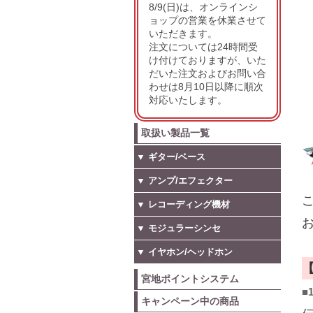
8/9(日)は、オンラインシ
ョップの営業を休業させて
いただきます。
注文については24時間受
け付けておりますが、いた
だいた注文およびお問い合
わせは8月10日以降に順次
対応いたします。
取扱い製品一覧
▼ ギター/ベース
▼ アンプ/エフェクター
こ
▼ レコーディング機材
お
▼ モジュラーシンセ
▼ イヤホン/ヘッドホン
宮地ポイントシステム
■
キャンペーン中の商品