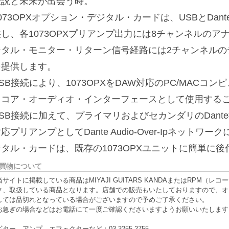
伝説と未来が出会う時。
073OPXオプション・デジタル・カードは、USBとDant
供し、各1073OPXプリアンプ出力には8チャンネルの
ジタル・モニター・リターン信号経路には2チャンネルの
を提供します。
SB接続により、1073OPXをDAW対応のPC/MAC
／コア・オーディオ・インターフェースとして使用する
SB接続に加えて、プライマリおよびセカンダリのDante接続
応プリアンプとしてDante Audio-Over-Ipネット
ジタル・カードは、既存の1073OPXユニットに簡単に
買物について
当サイトに掲載している商品はMIYAJI GUITARS KANDAまたはRPM
ク、取扱している商品となります。店舗での販売もいたしておりますので、オ
しては品切れとなっている場合がございますので予めご了承ください。
お急ぎの場合などはお電話にて一度ご確認くださいますようお願いいたします
ギター、アンプ、エフェクターなど：03-3255-2755