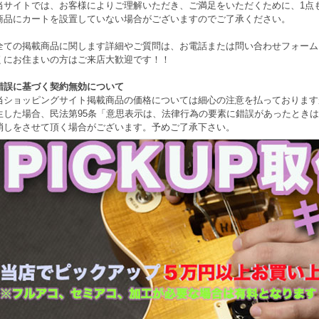
当サイトでは、お客様によりご理解いただき、ご満足をいただくために、1点もの
商品にカートを設置していない場合がございますのでご了承ください。
全ての掲載商品に関します詳細やご質問は、お電話または問い合わせフォーム
くにお住まいの方はご来店大歓迎です！！
錯誤に基づく契約無効について
当ショッピングサイト掲載商品の価格については細心の注意を払っております
生した場合、民法第95条「意思表示は、法律行為の要素に錯誤があったとき
消しをさせて頂く場合がございます。予めご了承下さい。