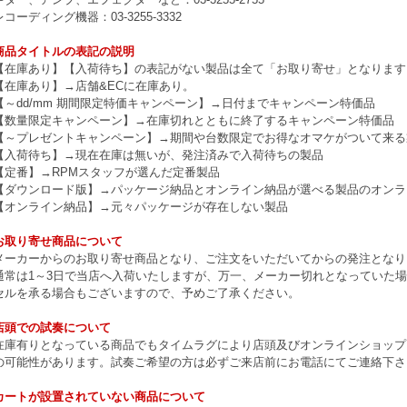
レコーディング機器：03-3255-3332
商品タイトルの表記の説明
【在庫あり】【入荷待ち】の表記がない製品は全て「お取り寄せ」となります
【在庫あり】→店舗&ECに在庫あり。
【～dd/mm 期間限定特価キャンペーン】→日付までキャンペーン特価品
【数量限定キャンペーン】→在庫切れとともに終了するキャンペーン特価品
【～プレゼントキャンペーン】→期間や台数限定でお得なオマケがついて来る
【入荷待ち】→現在在庫は無いが、発注済みで入荷待ちの製品
【定番】→RPMスタッフが選んだ定番製品
【ダウンロード版】→パッケージ納品とオンライン納品が選べる製品のオンラ
【オンライン納品】→元々パッケージが存在しない製品
お取り寄せ商品について
メーカーからのお取り寄せ商品となり、ご注文をいただいてからの発注となり
通常は1～3日で当店へ入荷いたしますが、万一、メーカー切れとなっていた
セルを承る場合もございますので、予めご了承ください。
店頭での試奏について
在庫有りとなっている商品でもタイムラグにより店頭及びオンラインショップ
の可能性があります。試奏ご希望の方は必ずご来店前にお電話にてご連絡下さ
カートが設置されていない商品について