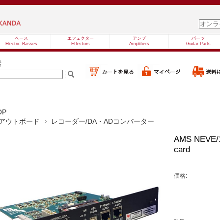
ベース
エフェクター
アンプ
パーツ
Electric Basses
Effectors
Amplifiers
Guitar Parts
索
OP
アウトボード
レコーダー/DA・ADコンバーター
AMS NEVE/10
card
価格: