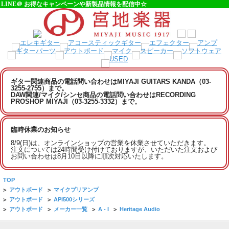
LINE＠ お得なキャンペーンや新製品情報を配信中☆
ギター関連商品の電話問い合わせはMIYAJI GUITARS KANDA（03-
3255-2755）まで。
DAW関連/マイク/シンセ商品の電話問い合わせはRECORDING
PROSHOP MIYAJI（03-3255-3332）まで。
臨時休業のお知らせ
8/9(日)は、オンラインショップの営業を休業させていただきます。
注文については24時間受け付けておりますが、いただいた注文および
お問い合わせは8月10日以降に順次対応いたします。
TOP
>
アウトボード
>
マイクプリアンプ
>
アウトボード
>
API500シリーズ
>
アウトボード
>
メーカー一覧
>
A - I
>
Heritage Audio