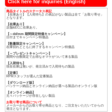
Click here for inquiries (English)
商品タイトルのステータス表記
【在庫あり】【入荷待ち】の表記がない製品は全て「お取り寄せ」
となります。
【在庫あり】
店舗&ECに在庫あり。
【～dd/mm 期間限定特価キャンペーン】
日付までキャンペーン特価品
【数量限定キャンペーン】
在庫切れとともに終了するキャンペーン特価品
【～プレゼントキャンペーン】
期間や台数限定でお得なオマケがついて来る製品
【入荷待ち】
現在在庫は無いが、発注済みで入荷待ちの製品
【定番】
RPMスタッフが選んだ定番製品
【ダウンロード版】
パッケージ納品とオンライン納品が選べる製品のオンライン版
【オンライン納品】
元々パッケージが存在しない製品
お取り寄せ商品について
メーカーからのお取り寄せ商品となり、ご注文をいただいてからの
発注となります。