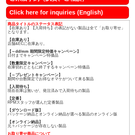
Click here for inquiries (English)
商品タイトルのステータス表記
【在庫あり】【入荷待ち】の表記がない製品は全て「お取り寄せ」
となります。
【在庫あり】
店舗&ECに在庫あり。
【～dd/mm 期間限定特価キャンペーン】
日付までキャンペーン特価品
【数量限定キャンペーン】
在庫切れとともに終了するキャンペーン特価品
【～プレゼントキャンペーン】
期間や台数限定でお得なオマケがついて来る製品
【入荷待ち】
現在在庫は無いが、発注済みで入荷待ちの製品
【定番】
RPMスタッフが選んだ定番製品
【ダウンロード版】
パッケージ納品とオンライン納品が選べる製品のオンライン版
【オンライン納品】
元々パッケージが存在しない製品
お取り寄せ商品について