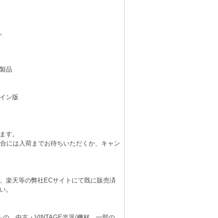
。
製品
イン版
ます。
場合には入荷までお待ちいただくか、キャン
、楽天等の弊社ECサイトにて既に販売済
い。
、中古・VINTAGE楽器/機材、一部の