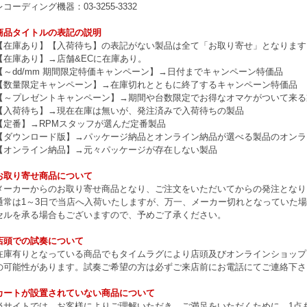
レコーディング機器：03-3255-3332
商品タイトルの表記の説明
【在庫あり】【入荷待ち】の表記がない製品は全て「お取り寄せ」となります
【在庫あり】→店舗&ECに在庫あり。
【～dd/mm 期間限定特価キャンペーン】→日付までキャンペーン特価品
【数量限定キャンペーン】→在庫切れとともに終了するキャンペーン特価品
【～プレゼントキャンペーン】→期間や台数限定でお得なオマケがついて来る
【入荷待ち】→現在在庫は無いが、発注済みで入荷待ちの製品
【定番】→RPMスタッフが選んだ定番製品
【ダウンロード版】→パッケージ納品とオンライン納品が選べる製品のオンラ
【オンライン納品】→元々パッケージが存在しない製品
お取り寄せ商品について
メーカーからのお取り寄せ商品となり、ご注文をいただいてからの発注となり
通常は1～3日で当店へ入荷いたしますが、万一、メーカー切れとなっていた
セルを承る場合もございますので、予めご了承ください。
店頭での試奏について
在庫有りとなっている商品でもタイムラグにより店頭及びオンラインショップ
の可能性があります。試奏ご希望の方は必ずご来店前にお電話にてご連絡下さ
カートが設置されていない商品について
当サイトでは、お客様によりご理解いただき、ご満足をいただくために、1点もの