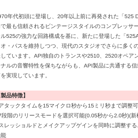
970年代初頭に登場し、20年以上前に再発された「525 Discr
内で最も信頼されるビンテージスタイルのコンプレッサー
ナル525の強力な回路構成を基に、新たに登場した「52
ィオ・パスを維持しつつ、現代のスタジオでさらに多く
しています。API独自のトランスや2510、2520オペ
ジナルの音響特性を保ちながらも、API製品に共通する
質を実現しています。
【製品特徴】
■アタックタイムを15マイクロ秒から15ミリ秒まで調整可
7段階のリリースモードを選択可能(0.05秒から2.0秒)(新
スレッショルドとメイクアップゲインを同時に調整するユニークな
機能