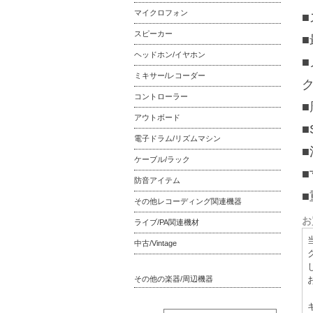
マイクロフォン
■
スピーカー
■
ヘッドホン/イヤホン
ミキサー/レコーダー
コントローラー
■
アウトボード
■
電子ドラム/リズムマシン
ケーブル/ラック
■
防音アイテム
■
その他レコーディング関連機器
お
ライブ/PA関連機材
中古/Vintage
その他の楽器/周辺機器