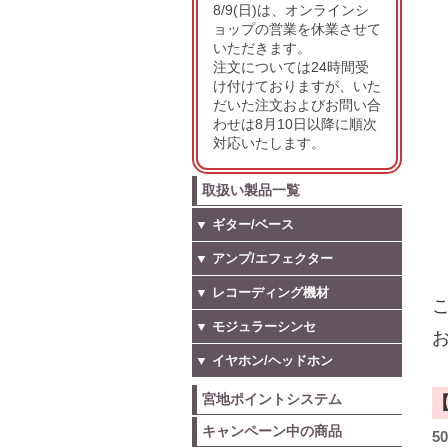
8/9(日)は、オンラインシ
ョップの営業を休業させて
いただきます。
注文については24時間受
け付けておりますが、いた
だいた注文およびお問い合
わせは8月10日以降に順次
対応いたします。
取扱い製品一覧
▼ ギター/ベース
▼ アンプ/エフェクター
▼ レコーディング機材
こ
▼ モジュラーシンセ
お
▼ イヤホン/ヘッドホン
宮地ポイントシステム
キャンペーン中の商品
5