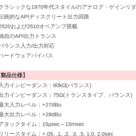
■クラシックな1970年代スタイルのアナログ・ゲインリ
■伝統的なAPIディスクリート出力回路
2520および2510オペアンプ搭載
独自のAPI出力トランス
■バランス入力/出力対応
■ハードウェアバイパス
【製品仕様】
入力インピーダンス：80kΩ(バランス)
■出力インピーダンス：75Ω(トランスタイプ、バランス)
最大入力レベル：+27dBu
最大出力レベル：+28dBu
アタックタイム；15μsec～15msec
リリースタイム：+.05, .1, .2, .3, .5, 1.0, 2.0sec