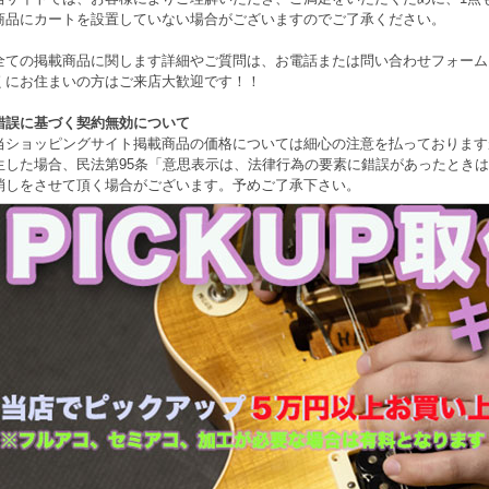
商品にカートを設置していない場合がございますのでご了承ください。
全ての掲載商品に関します詳細やご質問は、お電話または問い合わせフォーム
くにお住まいの方はご来店大歓迎です！！
錯誤に基づく契約無効について
当ショッピングサイト掲載商品の価格については細心の注意を払っております
生した場合、民法第95条「意思表示は、法律行為の要素に錯誤があったとき
消しをさせて頂く場合がございます。予めご了承下さい。