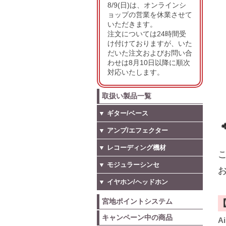
8/9(日)は、オンラインシ
ョップの営業を休業させて
いただきます。
注文については24時間受
け付けておりますが、いた
だいた注文およびお問い合
わせは8月10日以降に順次
対応いたします。
取扱い製品一覧
▼ ギター/ベース
▼ アンプ/エフェクター
▼ レコーディング機材
こ
▼ モジュラーシンセ
お
▼ イヤホン/ヘッドホン
宮地ポイントシステム
キャンペーン中の商品
A