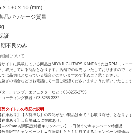
5 × 130 × 10 (mm)
■製品パッケージ質量
0g
保証
初期不良のみ
買物について
当サイトに掲載している商品はMIYAJI GUITARS KANDAまたはRPM
ク、取扱している商品となります。店舗での販売もいたしておりますので、オ
しては品切れとなっている場合がございますので予めご了承ください。
お急ぎの場合などはお電話にて一度ご確認くださいますようお願いいたします
ギター、アンプ、エフェクターなど：03-3255-2755
レコーディング機器：03-3255-3332
商品タイトルの表記の説明
【在庫あり】【入荷待ち】の表記がない製品は全て「お取り寄せ」となります
【在庫あり】→店舗&ECに在庫あり。
【～dd/mm 期間限定特価キャンペーン】→日付までキャンペーン特価品
【数量限定キャンペーン】→在庫切れとともに終了するキャンペーン特価品