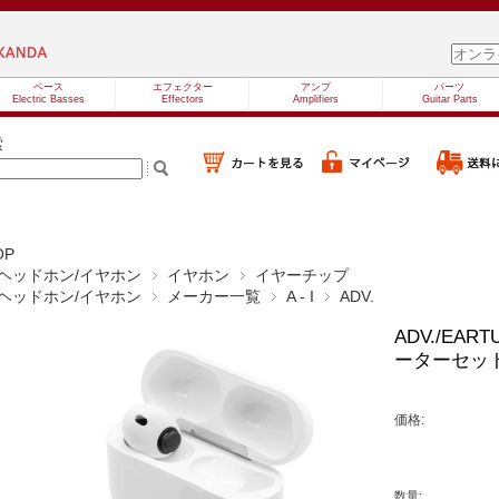
ベース
エフェクター
アンプ
パーツ
Electric Basses
Effectors
Amplifiers
Guitar Parts
索
OP
ヘッドホン/イヤホン
イヤホン
イヤーチップ
ヘッドホン/イヤホン
メーカー一覧
A - I
ADV.
ADV./EART
ーターセッ
価格:
数量: