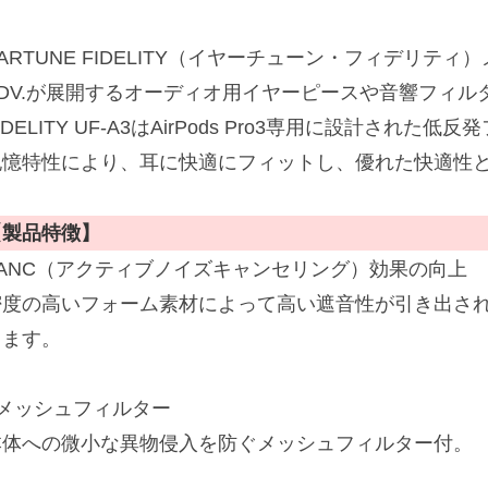
ARTUNE FIDELITY（イヤーチューン・フィデリティ
ADV.が展開するオーディオ用イヤーピースや音響フィ
IDELITY UF-A3はAirPods Pro3専用に設計さ
記憶特性により、耳に快適にフィットし、優れた快適性
【製品特徴】
■ANC（アクティブノイズキャンセリング）効果の向上
密度の高いフォーム素材によって高い遮音性が引き出され
します。
■メッシュフィルター
本体への微小な異物侵入を防ぐメッシュフィルター付。