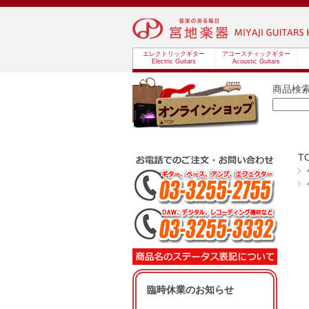
エレクトリックギター
アコースティックギター
Electric Guitars
Acoustic Guitars
商品検
T
臨時休業のお知らせ