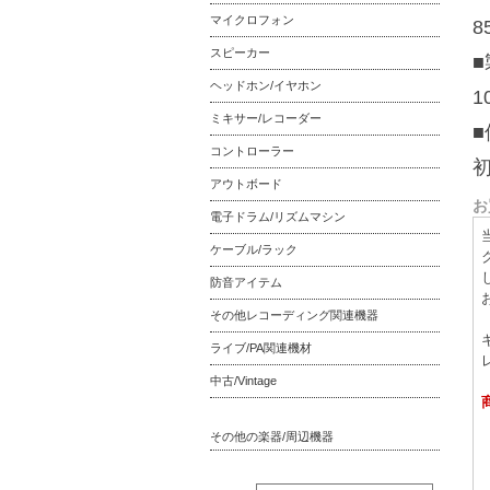
マイクロフォン
8
スピーカー
ヘッドホン/イヤホン
1
ミキサー/レコーダー
■
コントローラー
アウトボード
お
電子ドラム/リズムマシン
ケーブル/ラック
防音アイテム
その他レコーディング関連機器
ライブ/PA関連機材
中古/Vintage
その他の楽器/周辺機器