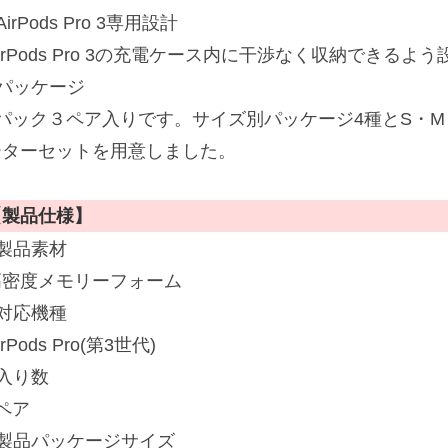
AirPods Pro 3専用設計
irPods Pro 3の充電ケース内に干渉なく収納できる
■パッケージ
1パック３ペア入りです。サイズ別パッケージ4種とS・M
ーターセットを用意しました。
【製品仕様】
■製品素材
高密度メモリーフォーム
■対応機種
irPods Pro(第3世代)
■入り数
ペア
■製品パッケージサイズ