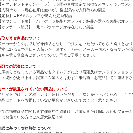
【～プレゼントキャンペーン】→期間や台数限定でお得なオマケがついて来る
【入荷待ち】→現在在庫は無いが、発注済みで入荷待ちの製品
【定番】→RPMスタッフが選んだ定番製品
【ダウンロード版】→パッケージ納品とオンライン納品が選べる製品のオンラ
【オンライン納品】→元々パッケージが存在しない製品
お取り寄せ商品について
メーカーからのお取り寄せ商品となり、ご注文をいただいてからの発注となり
通常は1～3日で当店へ入荷いたしますが、万一、メーカー切れとなっていた
セルを承る場合もございますので、予めご了承ください。
店頭での試奏について
在庫有りとなっている商品でもタイムラグにより店頭及びオンラインショップ
の可能性があります。試奏ご希望の方は必ずご来店前にお電話にてご連絡下さ
カートが設置されていない商品について
当サイトでは、お客様によりご理解いただき、ご満足をいただくために、1点もの
商品にカートを設置していない場合がございますのでご了承ください。
全ての掲載商品に関します詳細やご質問は、お電話または問い合わせフォーム
くにお住まいの方はご来店大歓迎です！！
錯誤に基づく契約無効について