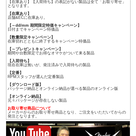
【在庫あり】【入荷待ち】の表記がない製品は全て「お取り寄せ」
となります。
【在庫あり】
店舗&ECに在庫あり。
【～dd/mm 期間限定特価キャンペーン】
日付までキャンペーン特価品
【数量限定キャンペーン】
在庫切れとともに終了するキャンペーン特価品
【～プレゼントキャンペーン】
期間や台数限定でお得なオマケがついて来る製品
【入荷待ち】
現在在庫は無いが、発注済みで入荷待ちの製品
【定番】
RPMスタッフが選んだ定番製品
【ダウンロード版】
パッケージ納品とオンライン納品が選べる製品のオンライン版
【オンライン納品】
元々パッケージが存在しない製品
お取り寄せ商品について
メーカーからのお取り寄せ商品となり、ご注文をいただいてからの
発注となります。