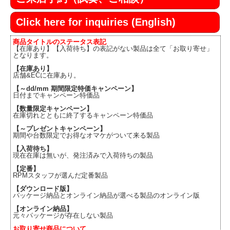
Click here for inquiries (English)
商品タイトルのステータス表記
【在庫あり】【入荷待ち】の表記がない製品は全て「お取り寄せ」
となります。
【在庫あり】
店舗&ECに在庫あり。
【～dd/mm 期間限定特価キャンペーン】
日付までキャンペーン特価品
【数量限定キャンペーン】
在庫切れとともに終了するキャンペーン特価品
【～プレゼントキャンペーン】
期間や台数限定でお得なオマケがついて来る製品
【入荷待ち】
現在在庫は無いが、発注済みで入荷待ちの製品
【定番】
RPMスタッフが選んだ定番製品
【ダウンロード版】
パッケージ納品とオンライン納品が選べる製品のオンライン版
【オンライン納品】
元々パッケージが存在しない製品
お取り寄せ商品について