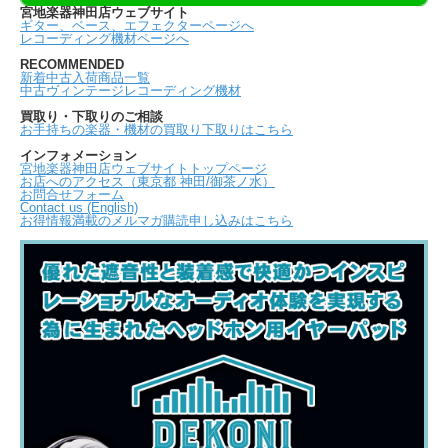
宮地楽器神田店ウェブサイト
ギター、ベース、エフェクターページへ
レコーディング機材ページへ
RECOMMENDED
新着中古入荷商品一覧
中古ヴィンテージレコーディング機材
買取り・下取りのご相談
お手持ちの楽器・機材の買取り下取りはこちら
インフォメーション
宮地楽器神田店ウェブサイトトップページ
お店へのアクセス（東京都 神田/御茶ノ水）
お問合せフォーム
Contact us (English)
お得情報満載のメルマガ購読申し込みはこちら