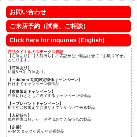
お問い合わせ
ご来店予約（試奏、ご相談）
Click here for inquiries (English)
商品タイトルのステータス表記
【在庫あり】【入荷待ち】の表記がない製品は全て「お取り寄せ」
となります。
【在庫あり】
店舗&ECに在庫あり。
【～dd/mm 期間限定特価キャンペーン】
日付までキャンペーン特価品
【数量限定キャンペーン】
在庫切れとともに終了するキャンペーン特価品
【～プレゼントキャンペーン】
期間や台数限定でお得なオマケがついて来る製品
【入荷待ち】
現在在庫は無いが、発注済みで入荷待ちの製品
【定番】
RPMスタッフが選んだ定番製品