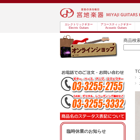
エレクトリックギター
アコースティックギター
Electric Guitars
Acoustic Guitars
商品検
T
臨時休業のお知らせ