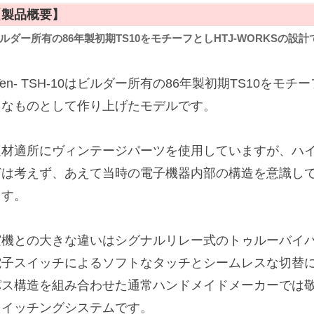
【製品概要】
ルダー所有の86年製初期TS10をモチーフとしHTJ-WORKSの
Ten- TSH-10はビルダー所有の86年製初期TS10をモチ
たなものとして作り上げたモデルです。
適材適所にヴィンテージパーツを使用していますが、ハ
どは考えず、あえて当時の電子機器内部の構造を意識し
ます。
実機との大きな違いはシグナルリレー式のトゥルーバイ
電子スイッチによるソフトなタッチとシームレスな切替
パス構造を組み合わせた通常ハンドメイドメーカーでは
スイッチングシステムです。