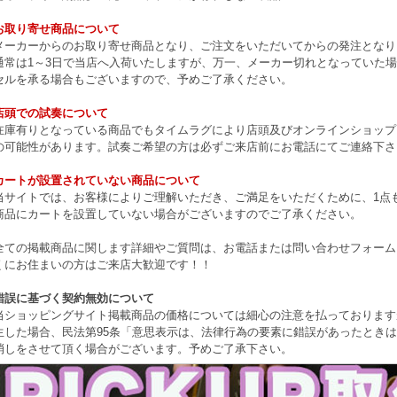
お取り寄せ商品について
メーカーからのお取り寄せ商品となり、ご注文をいただいてからの発注となり
通常は1～3日で当店へ入荷いたしますが、万一、メーカー切れとなっていた
セルを承る場合もございますので、予めご了承ください。
店頭での試奏について
在庫有りとなっている商品でもタイムラグにより店頭及びオンラインショップ
の可能性があります。試奏ご希望の方は必ずご来店前にお電話にてご連絡下さ
カートが設置されていない商品について
当サイトでは、お客様によりご理解いただき、ご満足をいただくために、1点もの
商品にカートを設置していない場合がございますのでご了承ください。
全ての掲載商品に関します詳細やご質問は、お電話または問い合わせフォーム
くにお住まいの方はご来店大歓迎です！！
錯誤に基づく契約無効について
当ショッピングサイト掲載商品の価格については細心の注意を払っております
生した場合、民法第95条「意思表示は、法律行為の要素に錯誤があったとき
消しをさせて頂く場合がございます。予めご了承下さい。