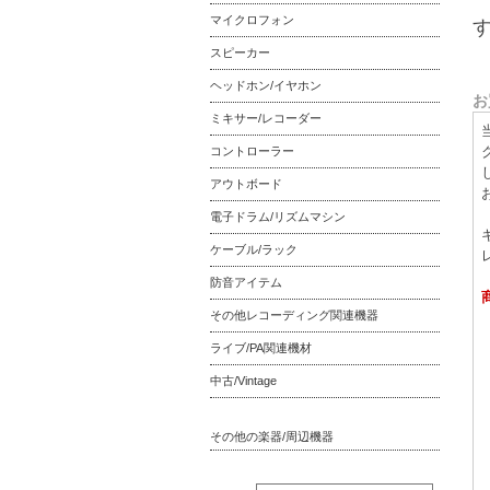
マイクロフォン
スピーカー
ヘッドホン/イヤホン
お
ミキサー/レコーダー
コントローラー
アウトボード
電子ドラム/リズムマシン
ケーブル/ラック
防音アイテム
その他レコーディング関連機器
ライブ/PA関連機材
中古/Vintage
その他の楽器/周辺機器