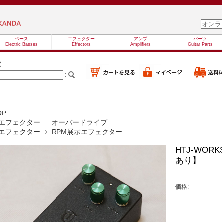
ベース
エフェクター
アンプ
パーツ
Electric Basses
Effectors
Amplifiers
Guitar Parts
索
OP
エフェクター
オーバードライブ
エフェクター
RPM展示エフェクター
HTJ-WORK
あり】
価格: