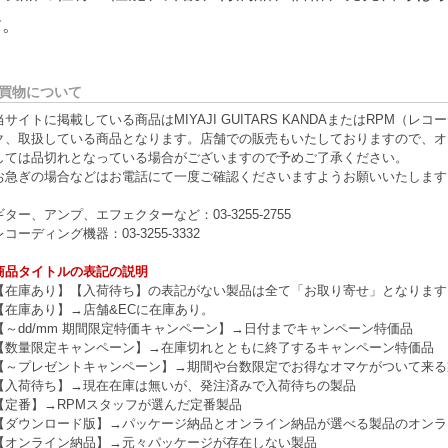
す。
買物について
当サイトに掲載している商品はMIYAJI GUITARS KANDAまたはRPM
ク、取扱している商品となります。店舗での販売もいたしておりますので、オ
しては品切れとなっている場合がございますので予めご了承ください。
お急ぎの場合などはお電話にて一度ご確認くださいますようお願いいたします
ギター、アンプ、エフェクターなど：03-3255-2755
レコーディング機器：03-3255-3332
商品タイトルの表記の説明
【在庫あり】【入荷待ち】の表記がない製品は全て「お取り寄せ」となります
【在庫あり】→店舗&ECに在庫あり。
【～dd/mm 期間限定特価キャンペーン】→日付までキャンペーン特価品
【数量限定キャンペーン】→在庫切れとともに終了するキャンペーン特価品
【～プレゼントキャンペーン】→期間や台数限定でお得なオマケがついて来る
【入荷待ち】→現在在庫は無いが、発注済みで入荷待ちの製品
【定番】→RPMスタッフが選んだ定番製品
【ダウンロード版】→パッケージ納品とオンライン納品が選べる製品のオンラ
【オンライン納品】→元々パッケージが存在しない製品