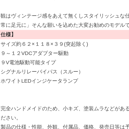
外観はヴィンテージ感をあえて無くしスタイリッシュな
「常に足元に」そんな願いを込めた大変お勧めのモデル
【仕様】
・サイズ約６２×１１８×３９(突起除く)
・９～１２VDCアダプター駆動
・９V電池駆動可能タイプ
・シグナルリレーバイパス（スルー）
・ホワイトLEDインジケータランプ
※完全ハンドメイドのため、小キズ、塗装ムラなどがあ
ください。
※製品の仕様・性能、外観、付属品、価格、発売日等は