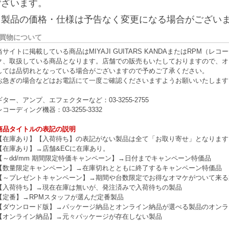
ございます。
※製品の価格・仕様は予告なく変更になる場合がござい
買物について
当サイトに掲載している商品はMIYAJI GUITARS KANDAまたはRPM
ク、取扱している商品となります。店舗での販売もいたしておりますので、オ
しては品切れとなっている場合がございますので予めご了承ください。
お急ぎの場合などはお電話にて一度ご確認くださいますようお願いいたします
ギター、アンプ、エフェクターなど：03-3255-2755
レコーディング機器：03-3255-3332
商品タイトルの表記の説明
【在庫あり】【入荷待ち】の表記がない製品は全て「お取り寄せ」となります
【在庫あり】→店舗&ECに在庫あり。
【～dd/mm 期間限定特価キャンペーン】→日付までキャンペーン特価品
【数量限定キャンペーン】→在庫切れとともに終了するキャンペーン特価品
【～プレゼントキャンペーン】→期間や台数限定でお得なオマケがついて来る
【入荷待ち】→現在在庫は無いが、発注済みで入荷待ちの製品
【定番】→RPMスタッフが選んだ定番製品
【ダウンロード版】→パッケージ納品とオンライン納品が選べる製品のオンラ
【オンライン納品】→元々パッケージが存在しない製品