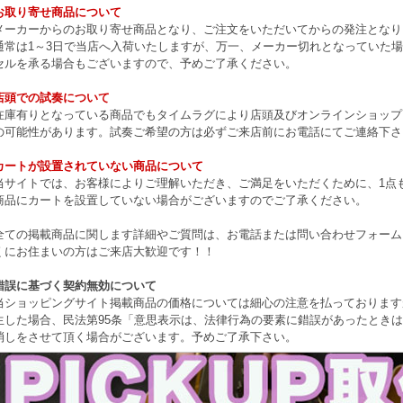
お取り寄せ商品について
メーカーからのお取り寄せ商品となり、ご注文をいただいてからの発注となり
通常は1～3日で当店へ入荷いたしますが、万一、メーカー切れとなっていた
セルを承る場合もございますので、予めご了承ください。
店頭での試奏について
在庫有りとなっている商品でもタイムラグにより店頭及びオンラインショップ
の可能性があります。試奏ご希望の方は必ずご来店前にお電話にてご連絡下さ
カートが設置されていない商品について
当サイトでは、お客様によりご理解いただき、ご満足をいただくために、1点もの
商品にカートを設置していない場合がございますのでご了承ください。
全ての掲載商品に関します詳細やご質問は、お電話または問い合わせフォーム
くにお住まいの方はご来店大歓迎です！！
錯誤に基づく契約無効について
当ショッピングサイト掲載商品の価格については細心の注意を払っております
生した場合、民法第95条「意思表示は、法律行為の要素に錯誤があったとき
消しをさせて頂く場合がございます。予めご了承下さい。