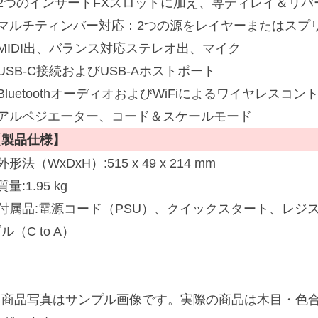
■2つのインサートFXスロットに加え、専ディレイ＆リバ
■マルチティンバー対応：2つの源をレイヤーまたはスプ
■MIDI出、バランス対応ステレオ出、マイク
USB-C接続およびUSB-Aホストポート
BluetoothオーディオおよびWiFiによるワイヤレスコン
■アルペジエーター、コード＆スケールモード
【製品仕様】
外形法（WxDxH）:515 x 49 x 214 mm
質量:1.95 kg
■付属品:電源コード（PSU）、クイックスタート、レジ
ル（C to A）
※商品写真はサンプル画像です。実際の商品は木目・色