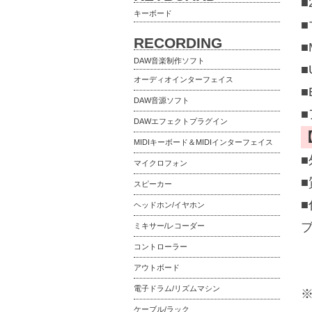
キーボード
RECORDING
DAW音楽制作ソフト
■
オーディオインターフェイス
■
DAW音源ソフト
DAWエフェクトプラグイン
MIDIキーボード＆MIDIインターフェイス
■
マイクロフォン
■
スピーカー
ヘッドホン/イヤホン
ブ
ミキサー/レコーダー
コントローラー
アウトボード
電子ドラム/リズムマシン
ケーブル/ラック