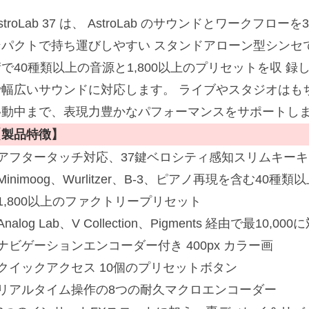
stroLab 37 は、 AstroLab のサウンドとワークフ
パクトで持ち運びしやすい スタンドアローン型シンセです。 Ar
術で40種類以上の音源と1,800以上のプリセットを収 
で幅広いサウンドに対応します。 ライブやスタジオはも
移動中まで、表現力豊かなパフォーマンスをサポートし
【製品特徴】
■アフタータッチ対応、37鍵ベロシティ感知スリムキー
Minimoog、Wurlitzer、B-3、ピアノ再現を含む40種
1,800以上のファクトリープリセット
Analog Lab、V Collection、Pigments 経由で最10,000
ナビゲーションエンコーダー付き 400px カラー画
■クイックアクセス 10個のプリセットボタン
■リアルタイム操作の8つの耐久マクロエンコーダー