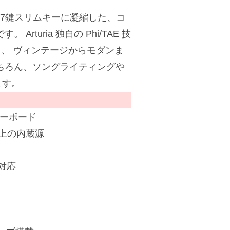
ローを37鍵スリムキーに凝縮した、コ
turia 独自の Phi/TAE 技
録し、 ヴィンテージからモダンま
ちろん、ソングライティングや
ます。
キーボード
類以上の内蔵源
に対応