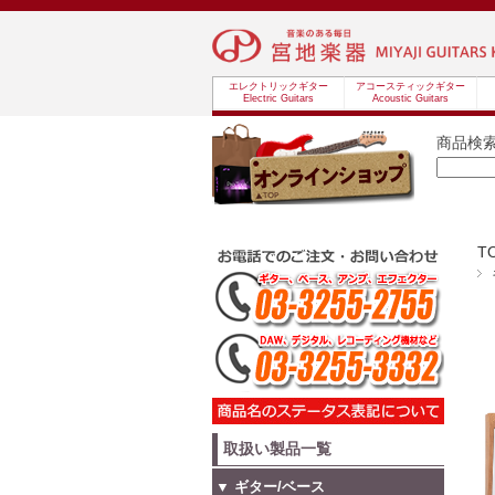
エレクトリックギター
アコースティックギター
Electric Guitars
Acoustic Guitars
商品検
T
取扱い製品一覧
▼ ギター/ベース