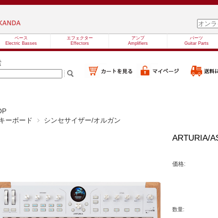
ベース
エフェクター
アンプ
パーツ
Electric Basses
Effectors
Amplifiers
Guitar Parts
索
OP
キーボード
シンセサイザー/オルガン
ARTURIA/A
価格:
数量: