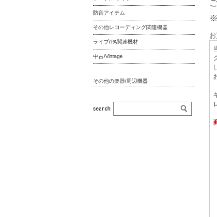
防音アイテム
その他レコーディング関連機器
お
ライブ/PA関連機材
中古/Vintage
その他の楽器/周辺機器