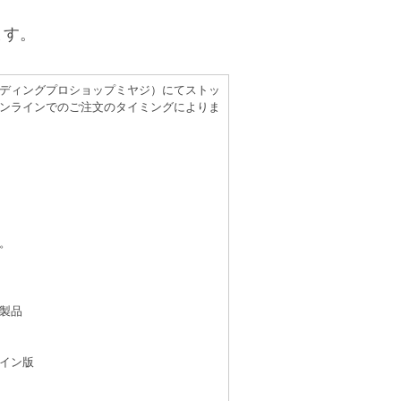
ます。
（レコーディングプロショップミヤジ）にてストッ
ンラインでのご注文のタイミングによりま
。
製品
イン版