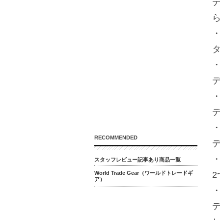
・
・
・
・
RECOMMENDED
・
スタッフレビュー記事あり商品一覧
World Trade Gear（ワールドトレードギ
ア）
・