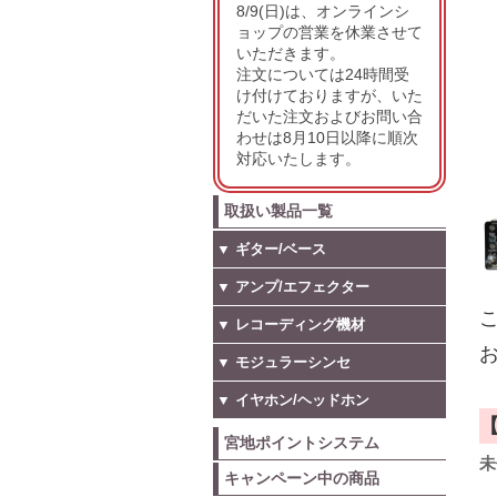
8/9(日)は、オンラインシ
ョップの営業を休業させて
いただきます。
注文については24時間受
け付けておりますが、いた
だいた注文およびお問い合
わせは8月10日以降に順次
対応いたします。
取扱い製品一覧
▼ ギター/ベース
▼ アンプ/エフェクター
こ
▼ レコーディング機材
お
▼ モジュラーシンセ
▼ イヤホン/ヘッドホン
宮地ポイントシステム
未
キャンペーン中の商品