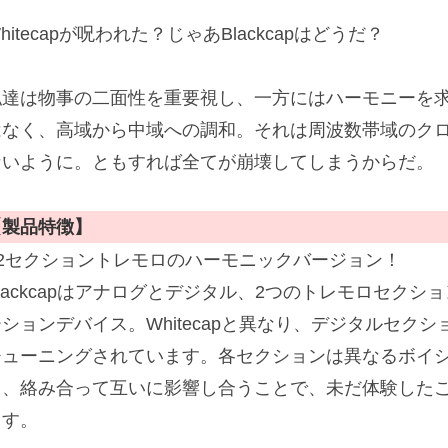
hitecapが呪われた？じゃあBlackcapはどうだ？
私達は物事の二面性を重要視し、一方にはハーモニーを
はなく、高域から中域への調和。それは周波数帯域のク
ないように。ともすれば全てが崩壊してしまうからだ。
【製品特徴】
■2セクショントレモロのハーモニックバージョン！
Blackcapはアナログとデジタル、2つのトレモロセク
ーションデバイス。Whitecapと異なり、デジタルセク
チューニングされています。各セクションは異なるボイ
き、絡み合って互いに影響し合うことで、未だ体験した
ます。