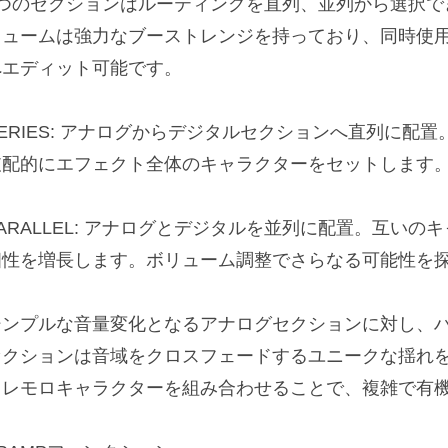
2つのセクションはルーティングを直列、並列から選択で
リュームは強力なブーストレンジを持っており、同時使
へエディット可能です。
SERIES: アナログからデジタルセクションへ直列に配
支配的にエフェクト全体のキャラクターをセットします
PARALLEL: アナログとデジタルを並列に配置。互い
個性を増長します。ボリューム調整でさらなる可能性を
シンプルな音量変化となるアナログセクションに対し、
セクションは音域をクロスフェードするユニークな揺れを
トレモロキャラクターを組み合わせることで、複雑で有