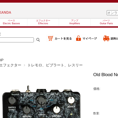
ベース
エフェクター
アンプ
パーツ
Electric Basses
Effectors
Amplifiers
Guitar Parts
索
OP
エフェクター
トレモロ、ビブラート、レスリー
Old Blood N
価格:
数量: