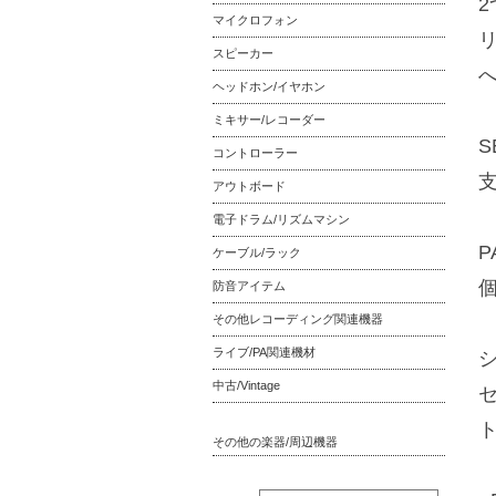
マイクロフォン
スピーカー
ヘッドホン/イヤホン
ミキサー/レコーダー
コントローラー
アウトボード
電子ドラム/リズムマシン
ケーブル/ラック
防音アイテム
その他レコーディング関連機器
ライブ/PA関連機材
中古/Vintage
その他の楽器/周辺機器