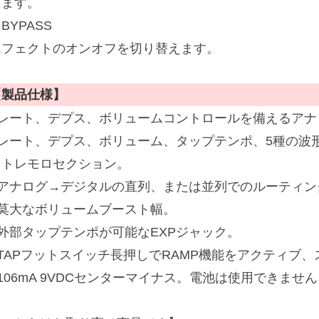
します。
BYPASS
エフェクトのオンオフを切り替えます。
【製品仕様】
■レート、デプス、ボリュームコントロールを備えるアナ
■レート、デプス、ボリューム、タップテンポ、5種の波
「トレモロセクション。
■アナログ→デジタルの直列、または並列でのルーティン
■莫大なボリュームブースト幅。
■外部タップテンポが可能なEXPジャック。
■TAPフットスイッチ長押しでRAMP機能をアクティブ
106mA 9VDCセンターマイナス。電池は使用できませ