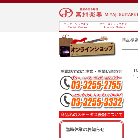
エレクトリックギター
アコースティックギター
Electric Guitars
Acoustic Guitars
商品検
T
臨時休業のお知らせ