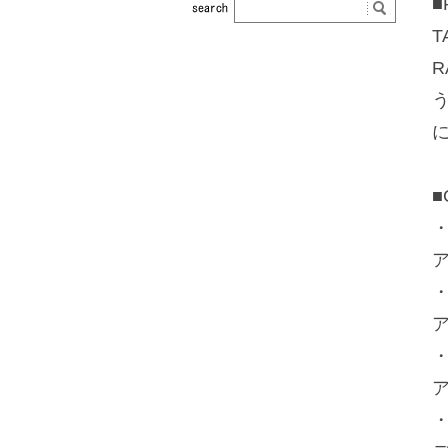
■
■
・
・
・
・