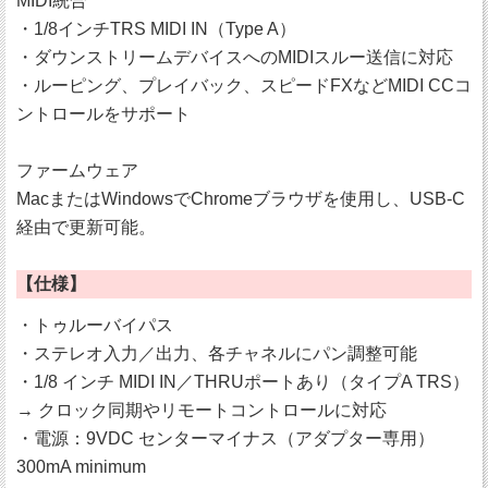
MIDI統合
・1/8インチTRS MIDI IN（Type A）
・ダウンストリームデバイスへのMIDIスルー送信に対応
・ルーピング、プレイバック、スピードFXなどMIDI CCコ
ントロールをサポート
ファームウェア
MacまたはWindowsでChromeブラウザを使用し、USB-C
経由で更新可能。
【仕様】
・トゥルーバイパス
・ステレオ入力／出力、各チャネルにパン調整可能
・1/8 インチ MIDI IN／THRUポートあり（タイプA TRS）
→ クロック同期やリモートコントロールに対応
・電源：9VDC センターマイナス（アダプター専用）
300mA minimum