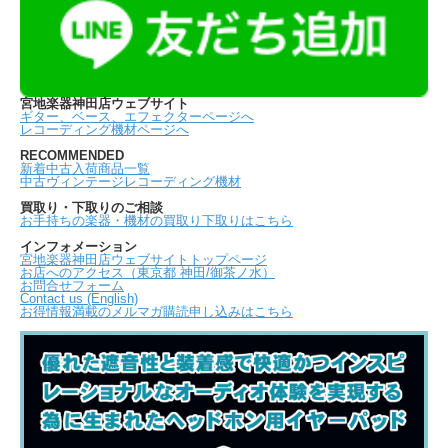
宮地楽器神田店ウェブサイト
ギター、ベース、エフェクターページへ
レコーディング機材ページへ
RECOMMENDED
新着中古入荷商品一覧
中古ヴィンテージレコーディング機材
買取り・下取りのご相談
お手持ちの楽器・機材の買取り下取りはこちら
インフォメーション
宮地楽器神田店ウェブサイトトップページ
お店へのアクセス（東京都 神田/御茶ノ水）
お問合せフォーム
Contact us (English)
お得情報満載のメルマガ購読申し込みはこちら