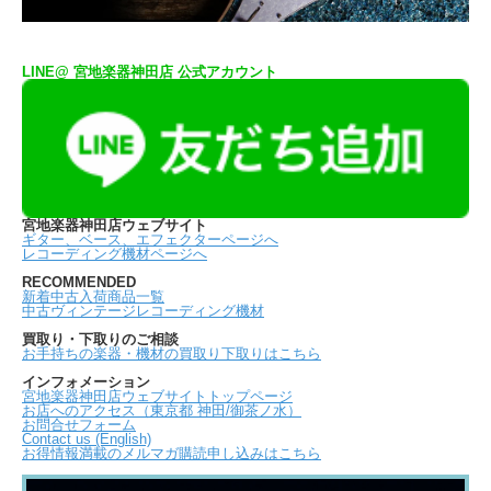
LINE@ 宮地楽器神田店 公式アカウント
宮地楽器神田店ウェブサイト
ギター、ベース、エフェクターページへ
レコーディング機材ページへ
RECOMMENDED
新着中古入荷商品一覧
中古ヴィンテージレコーディング機材
買取り・下取りのご相談
お手持ちの楽器・機材の買取り下取りはこちら
インフォメーション
宮地楽器神田店ウェブサイトトップページ
お店へのアクセス（東京都 神田/御茶ノ水）
お問合せフォーム
Contact us (English)
お得情報満載のメルマガ購読申し込みはこちら