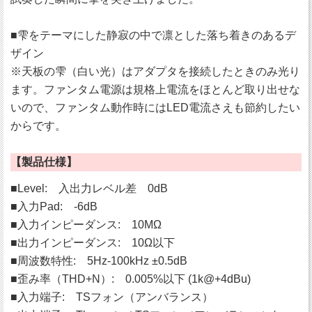
■雫をテーマにした静寂の中で凛とした落ち着きのあるデ
ザイン
※天板の雫（白い光）はアダプタを接続したときのみ光り
ます。ファンタム電源は規格上電流をほとんど取り出せな
いので、ファンタム動作時にはLED電流さえも節約したい
からです。
【製品仕様】
■Level: 入出力レベル差 0dB
■入力Pad: -6dB
■入力インピーダンス: 10MΩ
■出力インピーダンス: 10Ω以下
■周波数特性: 5Hz-100kHz ±0.5dB
■歪み率（THD+N）: 0.005%以下 (1k@+4dBu)
■入力端子: TSフォン（アンバランス）