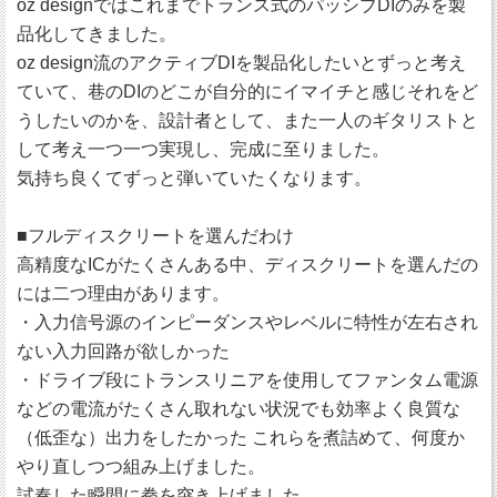
oz designではこれまでトランス式のパッシブDIのみを製
品化してきました。
oz design流のアクティブDIを製品化したいとずっと考え
ていて、巷のDIのどこが自分的にイマイチと感じそれをど
うしたいのかを、設計者として、また一人のギタリストと
して考え一つ一つ実現し、完成に至りました。
気持ち良くてずっと弾いていたくなります。
■フルディスクリートを選んだわけ
高精度なICがたくさんある中、ディスクリートを選んだの
には二つ理由があります。
・入力信号源のインピーダンスやレベルに特性が左右され
ない入力回路が欲しかった
・ドライブ段にトランスリニアを使用してファンタム電源
などの電流がたくさん取れない状況でも効率よく良質な
（低歪な）出力をしたかった これらを煮詰めて、何度か
やり直しつつ組み上げました。
試奏した瞬間に拳を突き上げました。