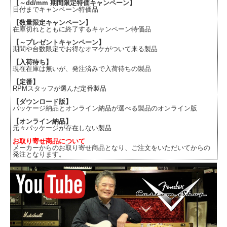
【～dd/mm 期間限定特価キャンペーン】
日付までキャンペーン特価品
【数量限定キャンペーン】
在庫切れとともに終了するキャンペーン特価品
【～プレゼントキャンペーン】
期間や台数限定でお得なオマケがついて来る製品
【入荷待ち】
現在在庫は無いが、発注済みで入荷待ちの製品
【定番】
RPMスタッフが選んだ定番製品
【ダウンロード版】
パッケージ納品とオンライン納品が選べる製品のオンライン版
【オンライン納品】
元々パッケージが存在しない製品
お取り寄せ商品について
メーカーからのお取り寄せ商品となり、ご注文をいただいてからの
発注となります。