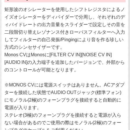
矩形波のオシレーターを使用したシフトレジスタによるノ
イズオシレーターをディバイダーで分周し、それぞれのデ
ィバイドレートの出力音量をスライダーで設定しその音を
二段階切り替えレゾナンス付きローパスフィルターへ入力
してフィルターの自己発振/Pingingにより音を作る珍しい
方式のシンセサイザーです。
Monos CVはMonosに[FILTER CV IN][NOISE CV IN]
[AUDIO IN]の入力端子を追加したバージョンで、外部から
のコントロールが可能となります。
※MONOS CVには電源スイッチはありません。ACアダプ
ターを接続した状態でAUDIO OUTジャック(標準フォン)
にモノラル(2極)のフォーンプラグを接続すると自動的に
電源が入ります。
ステレオ(3極)のフォーンプラグを接続すると電源が入ら
ない場合があるのでご使用の際はモノラル(2極)のフォー