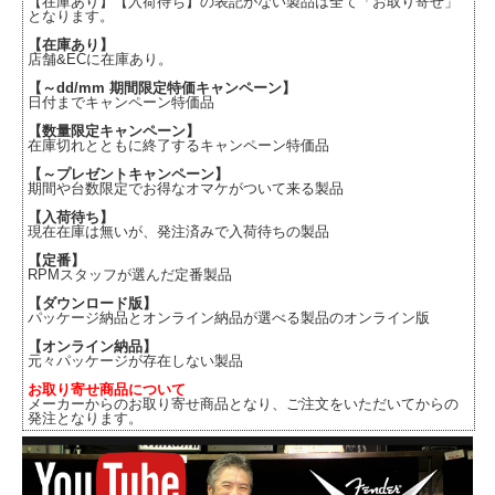
【在庫あり】【入荷待ち】の表記がない製品は全て「お取り寄せ」
となります。
【在庫あり】
店舗&ECに在庫あり。
【～dd/mm 期間限定特価キャンペーン】
日付までキャンペーン特価品
【数量限定キャンペーン】
在庫切れとともに終了するキャンペーン特価品
【～プレゼントキャンペーン】
期間や台数限定でお得なオマケがついて来る製品
【入荷待ち】
現在在庫は無いが、発注済みで入荷待ちの製品
【定番】
RPMスタッフが選んだ定番製品
【ダウンロード版】
パッケージ納品とオンライン納品が選べる製品のオンライン版
【オンライン納品】
元々パッケージが存在しない製品
お取り寄せ商品について
メーカーからのお取り寄せ商品となり、ご注文をいただいてからの
発注となります。