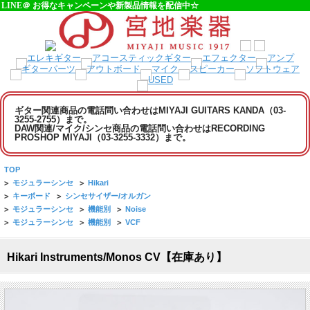
LINE＠ お得なキャンペーンや新製品情報を配信中☆
ギター関連商品の電話問い合わせはMIYAJI GUITARS KANDA（03-
3255-2755）まで。
DAW関連/マイク/シンセ商品の電話問い合わせはRECORDING
PROSHOP MIYAJI（03-3255-3332）まで。
TOP
>
モジュラーシンセ
>
Hikari
>
キーボード
>
シンセサイザー/オルガン
>
モジュラーシンセ
>
機能別
>
Noise
>
モジュラーシンセ
>
機能別
>
VCF
Hikari Instruments/Monos CV【在庫あり】