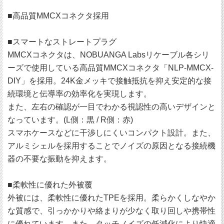
■高品質MMCXコネクタ採用
■スマートなストレートプラグ
MMCXコネクタは、NOBUANGA Labsリケーブル各シリ
ーズで使用している高品質MMCXコネクタ「NLP-MMCX-
DIY」を採用。24K金メッキで接触抵抗を抑え安定的な接
続環境と伝導率の効率化を実現します。
また、左右の確認が一目でわかる視認性の高いデザインと
なっています。(L側：黒 / R側：赤)
スマホケースなどに干渉しにくいコンパクト設計。また、
アルミシェルを採用することでノイズの原因となる接続機
器の不要な振動を抑えます。
■柔軟性に優れた外被覆
外被には、柔軟性に優れたTPEを採用。柔らかくしなやか
な質感で、引っかかりや絡まりが少なく取り回しや携帯性
に優れています。また、タッチノイズの低減化により快適