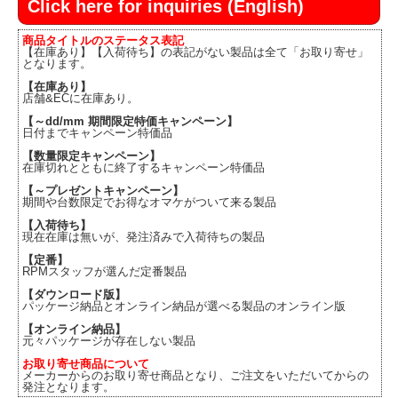
Click here for inquiries (English)
商品タイトルのステータス表記
【在庫あり】【入荷待ち】の表記がない製品は全て「お取り寄せ」
となります。
【在庫あり】
店舗&ECに在庫あり。
【～dd/mm 期間限定特価キャンペーン】
日付までキャンペーン特価品
【数量限定キャンペーン】
在庫切れとともに終了するキャンペーン特価品
【～プレゼントキャンペーン】
期間や台数限定でお得なオマケがついて来る製品
【入荷待ち】
現在在庫は無いが、発注済みで入荷待ちの製品
【定番】
RPMスタッフが選んだ定番製品
【ダウンロード版】
パッケージ納品とオンライン納品が選べる製品のオンライン版
【オンライン納品】
元々パッケージが存在しない製品
お取り寄せ商品について
メーカーからのお取り寄せ商品となり、ご注文をいただいてからの
発注となります。