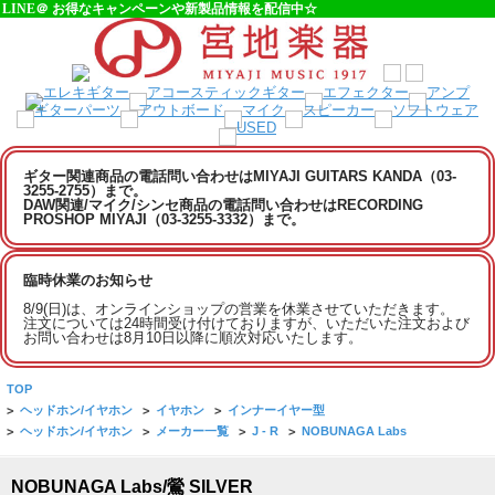
LINE＠ お得なキャンペーンや新製品情報を配信中☆
ギター関連商品の電話問い合わせはMIYAJI GUITARS KANDA（03-
3255-2755）まで。
DAW関連/マイク/シンセ商品の電話問い合わせはRECORDING
PROSHOP MIYAJI（03-3255-3332）まで。
臨時休業のお知らせ
8/9(日)は、オンラインショップの営業を休業させていただきます。
注文については24時間受け付けておりますが、いただいた注文および
お問い合わせは8月10日以降に順次対応いたします。
TOP
>
ヘッドホン/イヤホン
>
イヤホン
>
インナーイヤー型
>
ヘッドホン/イヤホン
>
メーカー一覧
>
J - R
>
NOBUNAGA Labs
NOBUNAGA Labs/鶯 SILVER