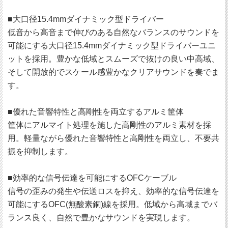
■大口径15.4mmダイナミック型ドライバー
低音から高音まで伸びのある自然なバランスのサウンドを
可能にする大口径15.4mmダイナミック型ドライバーユニ
ットを採用。豊かな低域とスムーズで抜けの良い中高域、
そして開放的でスケール感豊かなクリアサウンドを奏でま
す。
■優れた音響特性と高剛性を両立するアルミ筐体
筐体にアルマイト処理を施した高剛性のアルミ素材を採
用。軽量ながら優れた音響特性と高剛性を両立し、不要共
振を抑制します。
■効率的な信号伝達を可能にするOFCケーブル
信号の歪みの発生や伝送ロスを抑え、効率的な信号伝達を
可能にするOFC(無酸素銅)線を採用。低域から高域までバ
ランス良く、自然で豊かなサウンドを実現します。