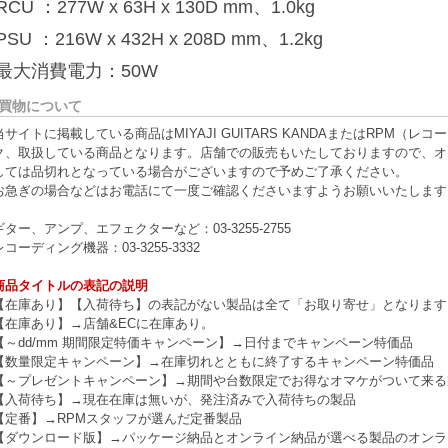
RCU ：277W x 63H x 130D mm、1.0kg
PSU ：216W x 432H x 208D mm、1.2kg
最大消費電力：50W
買物について
当サイトに掲載している商品はMIYAJI GUITARS KANDAまたはRPM
ク、取扱している商品となります。店舗での販売もいたしておりますので、オ
しては品切れとなっている場合がございますので予めご了承ください。
お急ぎの場合などはお電話にて一度ご確認くださいますようお願いいたします
ギター、アンプ、エフェクターなど：03-3255-2755
レコーディング機器：03-3255-3332
商品タイトルの表記の説明
【在庫あり】【入荷待ち】の表記がない製品は全て「お取り寄せ」となります
【在庫あり】→店舗&ECに在庫あり。
【～dd/mm 期間限定特価キャンペーン】→日付までキャンペーン特価品
【数量限定キャンペーン】→在庫切れとともに終了するキャンペーン特価品
【～プレゼントキャンペーン】→期間や台数限定でお得なオマケがついて来る
【入荷待ち】→現在在庫は無いが、発注済みで入荷待ちの製品
【定番】→RPMスタッフが選んだ定番製品
【ダウンロード版】→パッケージ納品とオンライン納品が選べる製品のオンラ