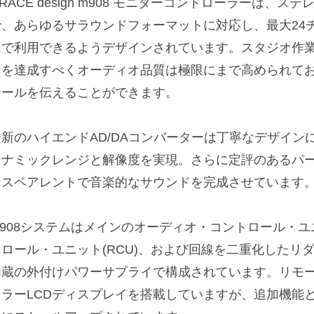
RACE design m908 モニターコントローラーは、ステレオから
で、あらゆるサラウンドフォーマットに対応し、最大24
ムで利用できるようデザインされています。スタジオ作
スを達成すべくオーディオ品質は極限にまで高められて
テールを伝えることができます。
最新のハイエンドAD/DAコンバーターは丁寧なデザイン
イナミックレンジと解像度を実現。さらに定評のあるパ
ンスペアレントで音楽的なサウンドを完成させています
m908システムはメインのオーディオ・コントロール・ユ
トロール・ユニット(RCU)、および回線を二重化したリ
内蔵の外付けパワーサプライで構成されています。リモー
カラーLCDディスプレイを搭載していますが、追加機能