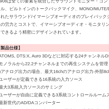
m908は全ての要素を統合したサラウンドモニター・コン
ネル、ビルトインのトークバックマイク、MONO/MUTE
されたサラウンド/イマーシブオーディオのプレイバック
限の労力とコストで、イマーシブオーディオ・モニタリ
トできるよう精密にデザインされています。
【製品仕様】
ATOMS, DTS:X, Auro 3Dなどに対応する24チャンネルD
■モノラルから22.2チャンネルまでの再生システムを管理
*)アナログ出力の場合、最大16chのアナログ出力-外部8c
■ユーザーが定義できる16系統の入力ソース
■最大3系統入力ソースのサミング
■ユーザーが自由に定義できる3系統コントロールルーム
最新世代のAD/DAコンバーター