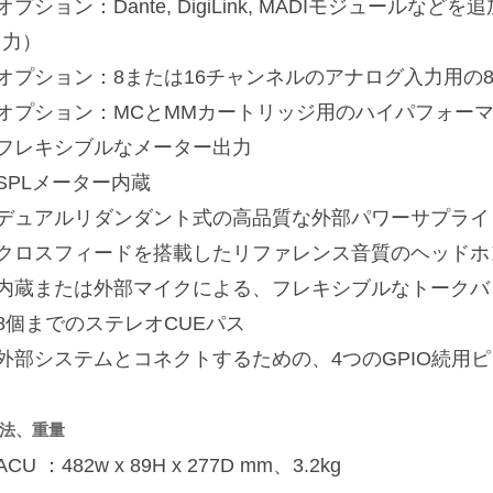
オプション：Dante, DigiLink, MADIモジュール
出力）
■オプション：8または16チャンネルのアナログ入力用の
■オプション：MCとMMカートリッジ用のハイパフォーマ
■フレキシブルなメーター出力
SPLメーター内蔵
■デュアルリダンダント式の高品質な外部パワーサプライ
■クロスフィードを搭載したリファレンス音質のヘッドホ
■内蔵または外部マイクによる、フレキシブルなトークバ
8個までのステレオCUEパス
■外部システムとコネクトするための、4つのGPIO続用ピ
法、重量
ACU ：482w x 89H x 277D mm、3.2kg