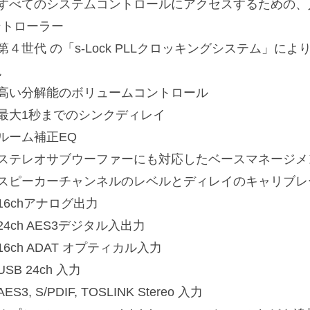
■すべてのシステムコントロールにアクセスするための、
ントローラー
第４世代 の「s-Lock PLLクロッキングシステム」
現
■高い分解能のボリュームコントロール
■最大1秒までのシンクディレイ
ルーム補正EQ
■ステレオサブウーファーにも対応したベースマネージメ
■スピーカーチャンネルのレベルとディレイのキャリブレ
16chアナログ出力
24ch AES3デジタル入出力
16ch ADAT オプティカル入力
USB 24ch 入力
AES3, S/PDIF, TOSLINK Stereo 入力