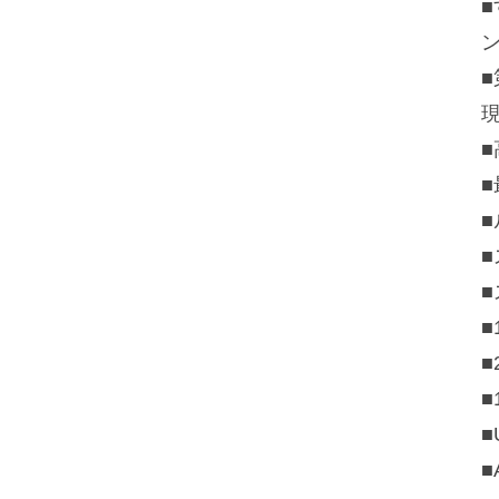
■
■
■
■
■
■
■