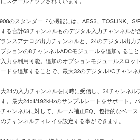
めにスケールアップされています。
908のスタンダードな機能には、AES3、TOSLINK、S/P
由する合計68チャンネルものデジタル入力チャンネルが
バランスアナログ出力チャンネルと、24のデジタル出力
オプションの8チャンネルADCモジュールを追加すること
入力を利用可能。追加のオプションモジュールスロットにDan
カードを追加することで、最大32のデジタルI/Oチャン
最大24の入力チャンネルを同時に受信し、24チャンネ
す。最大24bit/192kHzのサンプルレートをサポート
のチャンネルに対して、ルーム補正EQ、包括的なベース
別のチャンネルディレイを設定する事ができます。