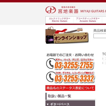
エレクトリックギター
アコースティックギター
Electric Guitars
Acoustic Guitars
商品検
T
取扱い製品一覧
▼ ギター/ベース