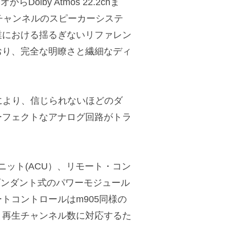
Dolby Atmos 22.2chま
チャンネルのスピーカーシステ
業における揺るぎないリファレン
おり、完全な明瞭さと繊細なディ
により、信じられないほどのダ
ーフェクトなアナログ回路がトラ
。
ニット(ACU）、リモート・コン
ダンダント式のパワーモジュール
トコントロールはm905同様の
と再生チャンネル数に対応するた