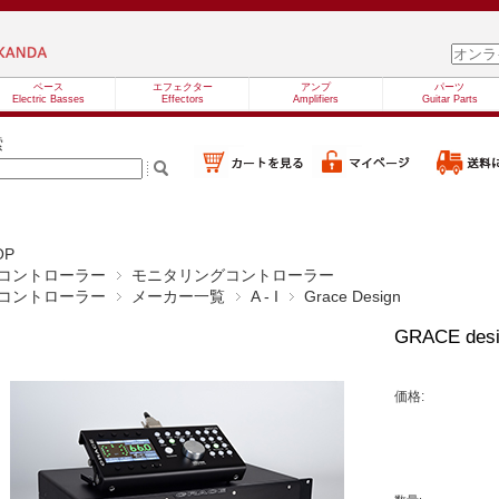
ベース
エフェクター
アンプ
パーツ
Electric Basses
Effectors
Amplifiers
Guitar Parts
索
OP
コントローラー
モニタリングコントローラー
コントローラー
メーカー一覧
A - I
Grace Design
GRACE desi
価格: