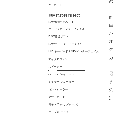
キーボード
RECORDING
m
DAW音楽制作ソフト
オーディオインターフェイス
DAW音源ソフト
DAWエフェクトプラグイン
グ
MIDIキーボード＆MIDIインターフェイス
マイクロフォン
スピーカー
ヘッドホン/イヤホン
ま
ミキサー/レコーダー
コントローラー
アウトボード
電子ドラム/リズムマシン
ケーブル/ラック