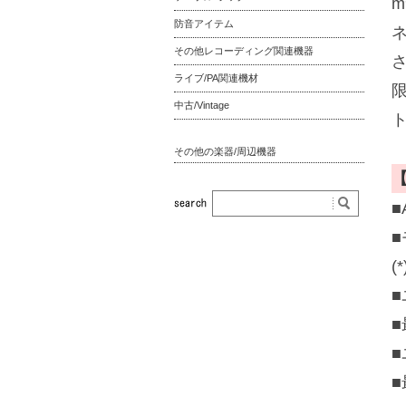
防音アイテム
その他レコーディング関連機器
ライブ/PA関連機材
中古/Vintage
その他の楽器/周辺機器
■
(
■