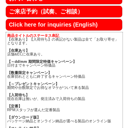
ご来店予約（試奏、ご相談）
Click here for inquiries (English)
商品タイトルのステータス表記
【在庫あり】【入荷待ち】の表記がない製品は全て「お取り寄せ」
となります。
【在庫あり】
店舗&ECに在庫あり。
【～dd/mm 期間限定特価キャンペーン】
日付までキャンペーン特価品
【数量限定キャンペーン】
在庫切れとともに終了するキャンペーン特価品
【～プレゼントキャンペーン】
期間や台数限定でお得なオマケがついて来る製品
【入荷待ち】
現在在庫は無いが、発注済みで入荷待ちの製品
【定番】
RPMスタッフが選んだ定番製品
【ダウンロード版】
パッケージ納品とオンライン納品が選べる製品のオンライン版