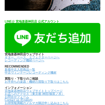
LINE@ 宮地楽器神田店 公式アカウント
宮地楽器神田店ウェブサイト
ギター、ベース、エフェクターページへ
レコーディング機材ページへ
RECOMMENDED
新着中古入荷商品一覧
中古ヴィンテージレコーディング機材
買取り・下取りのご相談
お手持ちの楽器・機材の買取り下取りはこちら
インフォメーション
宮地楽器神田店ウェブサイトトップページ
お店へのアクセス（東京都 神田/御茶ノ水）
お問合せフォーム
Contact us (English)
お得情報満載のメルマガ購読申し込みはこちら