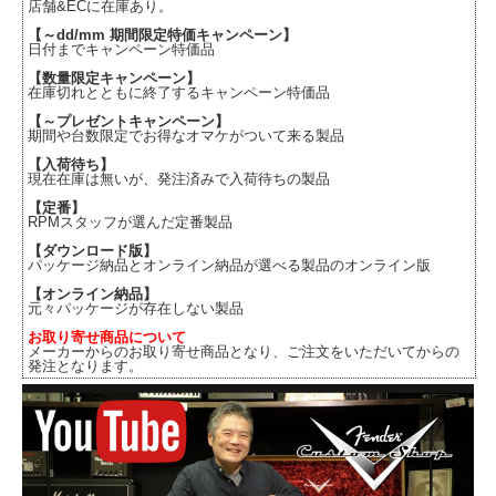
店舗&ECに在庫あり。
【～dd/mm 期間限定特価キャンペーン】
日付までキャンペーン特価品
【数量限定キャンペーン】
在庫切れとともに終了するキャンペーン特価品
【～プレゼントキャンペーン】
期間や台数限定でお得なオマケがついて来る製品
【入荷待ち】
現在在庫は無いが、発注済みで入荷待ちの製品
【定番】
RPMスタッフが選んだ定番製品
【ダウンロード版】
パッケージ納品とオンライン納品が選べる製品のオンライン版
【オンライン納品】
元々パッケージが存在しない製品
お取り寄せ商品について
メーカーからのお取り寄せ商品となり、ご注文をいただいてからの
発注となります。