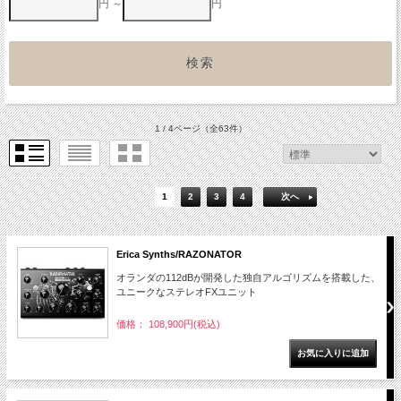
円 ～
円
1 / 4ページ
（全63件）
1
2
3
4
次へ
Erica Synths/RAZONATOR
オランダの112dBが開発した独自アルゴリズムを搭載した、
ユニークなステレオFXユニット
価格： 108,900円(税込)