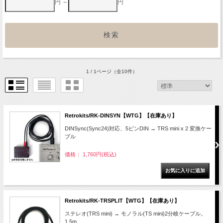
円 ～
円
1 / 1ページ
（全10件）
Retrokits/RK-DINSYN【WTG】【在庫あり】
DINSync(Sync24)対応、5ピンDIN → TRS mini x 2 変換ケー
ブル
価格： 1,760円(税込)
Retrokits/RK-TRSPLIT【WTG】【在庫あり】
ステレオ(TRS mini) → モノラル(TS mini)2分岐ケーブル。
1.5m