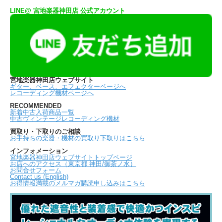
LINE@ 宮地楽器神田店 公式アカウント
宮地楽器神田店ウェブサイト
ギター、ベース、エフェクターページへ
レコーディング機材ページへ
RECOMMENDED
新着中古入荷商品一覧
中古ヴィンテージレコーディング機材
買取り・下取りのご相談
お手持ちの楽器・機材の買取り下取りはこちら
インフォメーション
宮地楽器神田店ウェブサイトトップページ
お店へのアクセス（東京都 神田/御茶ノ水）
お問合せフォーム
Contact us (English)
お得情報満載のメルマガ購読申し込みはこちら