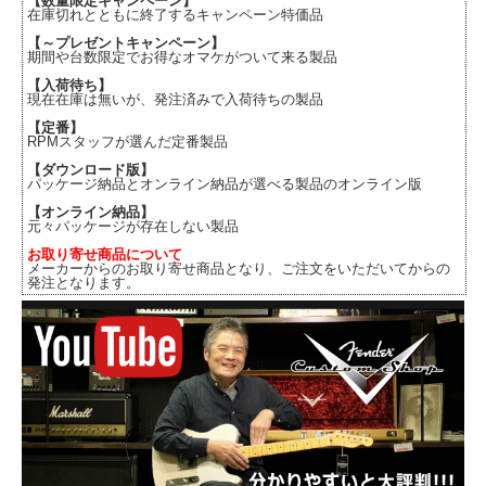
【数量限定キャンペーン】
在庫切れとともに終了するキャンペーン特価品
【～プレゼントキャンペーン】
期間や台数限定でお得なオマケがついて来る製品
【入荷待ち】
現在在庫は無いが、発注済みで入荷待ちの製品
【定番】
RPMスタッフが選んだ定番製品
【ダウンロード版】
パッケージ納品とオンライン納品が選べる製品のオンライン版
【オンライン納品】
元々パッケージが存在しない製品
お取り寄せ商品について
メーカーからのお取り寄せ商品となり、ご注文をいただいてからの
発注となります。