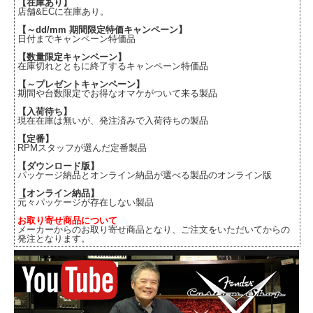
【在庫あり】
店舗&ECに在庫あり。
【～dd/mm 期間限定特価キャンペーン】
日付までキャンペーン特価品
【数量限定キャンペーン】
在庫切れとともに終了するキャンペーン特価品
【～プレゼントキャンペーン】
期間や台数限定でお得なオマケがついて来る製品
【入荷待ち】
現在在庫は無いが、発注済みで入荷待ちの製品
【定番】
RPMスタッフが選んだ定番製品
【ダウンロード版】
パッケージ納品とオンライン納品が選べる製品のオンライン版
【オンライン納品】
元々パッケージが存在しない製品
お取り寄せ商品について
メーカーからのお取り寄せ商品となり、ご注文をいただいてからの
発注となります。