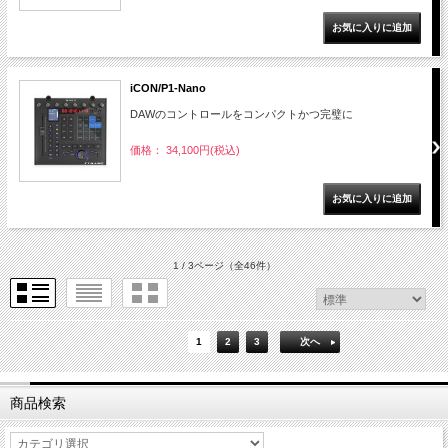
iCON/P1-Nano
DAWのコントロールをコンパクトかつ完璧に
価格： 34,100円(税込)
1 / 3ページ
（全46件）
1
2
3
次へ
商品検索