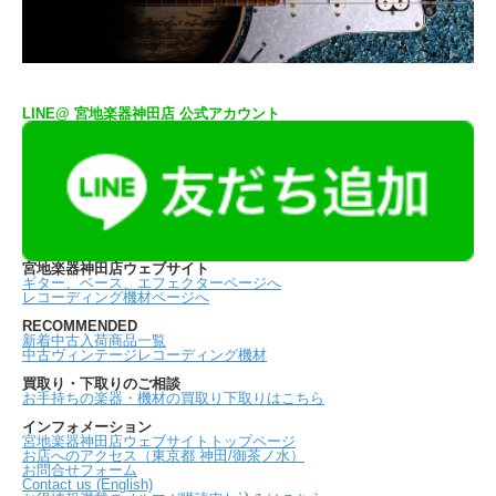
LINE@ 宮地楽器神田店 公式アカウント
宮地楽器神田店ウェブサイト
ギター、ベース、エフェクターページへ
レコーディング機材ページへ
RECOMMENDED
新着中古入荷商品一覧
中古ヴィンテージレコーディング機材
買取り・下取りのご相談
お手持ちの楽器・機材の買取り下取りはこちら
インフォメーション
宮地楽器神田店ウェブサイトトップページ
お店へのアクセス（東京都 神田/御茶ノ水）
お問合せフォーム
Contact us (English)