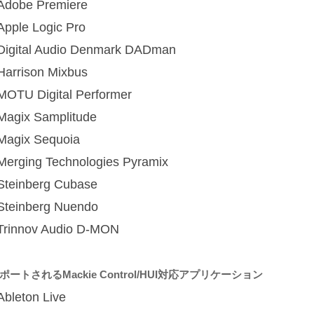
Adobe Premiere
Apple Logic Pro
Digital Audio Denmark DADman
Harrison Mixbus
MOTU Digital Performer
Magix Samplitude
Magix Sequoia
Merging Technologies Pyramix
Steinberg Cubase
Steinberg Nuendo
Trinnov Audio D-MON
ポートされるMackie Control/HUI対応アプリケーション
Ableton Live