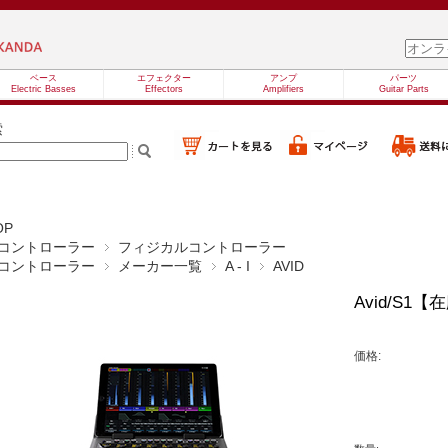
ベース
エフェクター
アンプ
パーツ
Electric Basses
Effectors
Amplifiers
Guitar Parts
索
OP
コントローラー
フィジカルコントローラー
コントローラー
メーカー一覧
A - I
AVID
Avid/S1
価格: