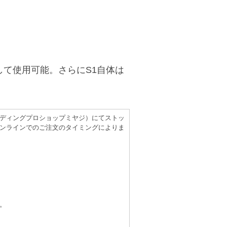
ェスとして使用可能。さらにS1自体は
（レコーディングプロショップミヤジ）にてストッ
ンラインでのご注文のタイミングによりま
。