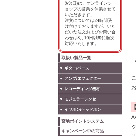
8/9(日)は、オンラインシ
ョップの営業を休業させて
いただきます。
注文については24時間受
け付けておりますが、いた
だいた注文およびお問い合
わせは8月10日以降に順次
対応いたします。
取扱い製品一覧
▼ ギター/ベース
こ
▼ アンプ/エフェクター
お
▼ レコーディング機材
▼ モジュラーシンセ
▼ イヤホン/ヘッドホン
宮地ポイントシステム
キャンペーン中の商品