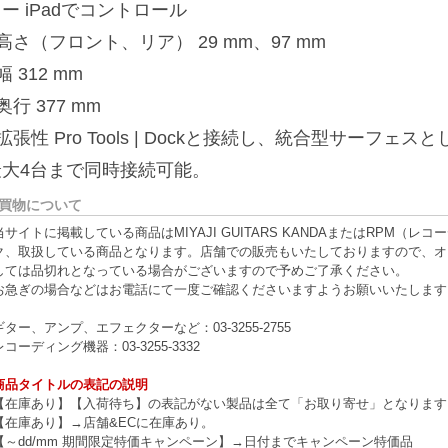
ー iPadでコントロール
高さ（フロント、リア） 29 mm、97 mm
幅 312 mm
奥行 377 mm
拡張性 Pro Tools | Dockと接続し、統合型サーフ
最大4台まで同時接続可能。
買物について
当サイトに掲載している商品はMIYAJI GUITARS KANDAまたはRPM
ク、取扱している商品となります。店舗での販売もいたしておりますので、オ
しては品切れとなっている場合がございますので予めご了承ください。
お急ぎの場合などはお電話にて一度ご確認くださいますようお願いいたします
ギター、アンプ、エフェクターなど：03-3255-2755
レコーディング機器：03-3255-3332
商品タイトルの表記の説明
【在庫あり】【入荷待ち】の表記がない製品は全て「お取り寄せ」となります
【在庫あり】→店舗&ECに在庫あり。
【～dd/mm 期間限定特価キャンペーン】→日付までキャンペーン特価品