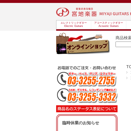
エレクトリックギター
アコースティックギター
Electric Guitars
Acoustic Guitars
商品検
T
臨時休業のお知らせ