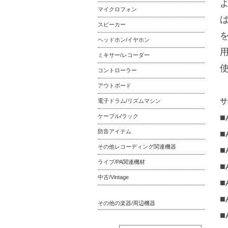
マイクロフォン
スピーカー
を
ヘッドホン/イヤホン
ミキサー/レコーダー
コントローラー
アウトボード
サ
電子ドラム/リズムマシン
■
ケーブル/ラック
防音アイテム
■A
その他レコーディング関連機器
■
ライブ/PA関連機材
■
中古/Vintage
■
■
その他の楽器/周辺機器
■