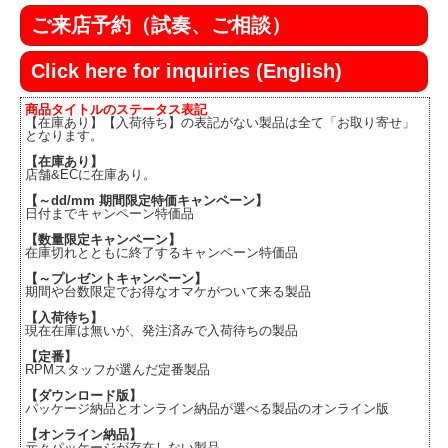
ご来店予約（試奏、ご相談）
Click here for inquiries (English)
商品タイトルのステータス表記
【在庫あり】【入荷待ち】の表記がない製品は全て「お取り寄せ」
となります。
【在庫あり】
店舗&ECに在庫あり。
【～dd/mm 期間限定特価キャンペーン】
日付までキャンペーン特価品
【数量限定キャンペーン】
在庫切れとともに終了するキャンペーン特価品
【～プレゼントキャンペーン】
期間や台数限定でお得なオマケがついて来る製品
【入荷待ち】
現在在庫は無いが、発注済みで入荷待ちの製品
【定番】
RPMスタッフが選んだ定番製品
【ダウンロード版】
パッケージ納品とオンライン納品が選べる製品のオンライン版
【オンライン納品】
元々パッケージが存在しない製品