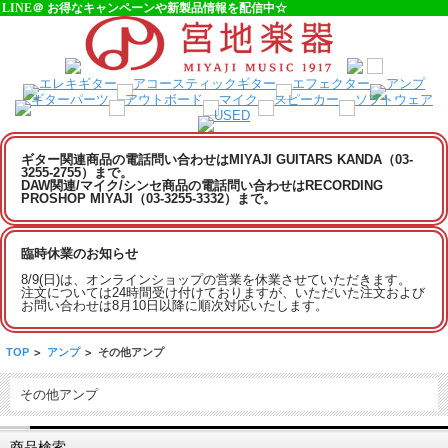
LINE＠ お得なキャンペーンや新製品情報を配信中☆
ギター関連商品の電話問い合わせはMIYAJI GUITARS KANDA（03-
3255-2755）まで。
DAW関連/マイク/シンセ商品の電話問い合わせはRECORDING
PROSHOP MIYAJI（03-3255-3332）まで。
臨時休業のお知らせ
8/9(日)は、オンラインショップの営業を休業させていただきます。
注文については24時間受け付けておりますが、いただいた注文および
お問い合わせは8月10日以降に順次対応いたします。
TOP
>
アンプ
>
その他アンプ
その他アンプ
商品検索