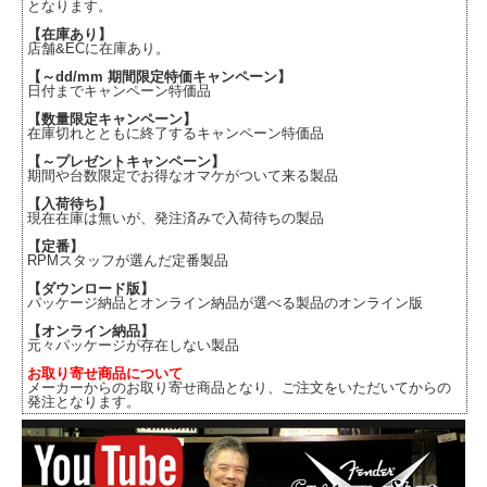
となります。
【在庫あり】
店舗&ECに在庫あり。
【～dd/mm 期間限定特価キャンペーン】
日付までキャンペーン特価品
【数量限定キャンペーン】
在庫切れとともに終了するキャンペーン特価品
【～プレゼントキャンペーン】
期間や台数限定でお得なオマケがついて来る製品
【入荷待ち】
現在在庫は無いが、発注済みで入荷待ちの製品
【定番】
RPMスタッフが選んだ定番製品
【ダウンロード版】
パッケージ納品とオンライン納品が選べる製品のオンライン版
【オンライン納品】
元々パッケージが存在しない製品
お取り寄せ商品について
メーカーからのお取り寄せ商品となり、ご注文をいただいてからの
発注となります。