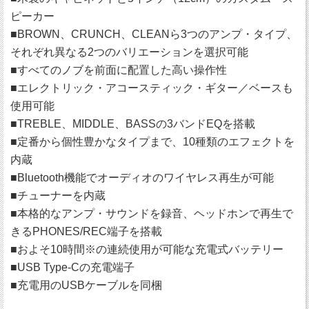
ピーカー
■BROWN、CRUNCH、CLEANら3つのアンプ・タイプ、
それぞれ異なる2つのバリエーションを選択可能
■すべてのノブを前面に配置した高い操作性
■エレクトリック・アコースティック・ギター／ベースも
使用可能
■TREBLE、MIDDLE、BASSの3バンドEQを搭載
■定番から個性豊かなタイプまで、10種類のエフェクトを
内蔵
■Bluetooth機能でオーディオのワイヤレス再生が可能
■チューナーを内蔵
■本格的なアンプ・サウンドを録音、ヘッドホンで再生で
きるPHONES/REC端子を搭載
■およそ10時間※の連続使用が可能な充電式バッテリー
■USB Type-Cの充電端子
■充電用のUSBケーブルを同梱