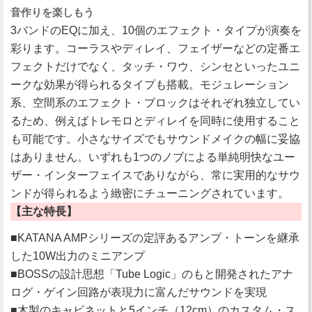
音作りを楽しもう
3バンドのEQに加え、10個のエフェクト・タイプが演奏を
彩ります。コーラスやディレイ、フェイザーなどの定番エ
フェクトだけでなく、タッチ・ワウ、シンセといったユニ
ークな効果が得られるタイプも搭載。モジュレーション
系、空間系のエフェクト・ブロックはそれぞれ独立してい
るため、例えばトレモロとディレイを同時に使用すること
も可能です。小さなサイズでもサウンドメイクの幅に妥協
はありません。いずれも1つのノブによる単純明快なユー
ザー・インターフェイスでありながら、常に実用的なサウ
ンドが得られるよう緻密にチューニングされています。
【主な特長】
■KATANA AMPシリーズの定評あるアンプ・トーンを継承
した10W出力のミニアンプ
■BOSSの設計思想「Tube Logic」のもと開発されたアナ
ログ・ゲイン回路が表現力に富んだサウンドを実現
■木製のキャビネットと5インチ（12cm）のカスタム・ス