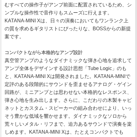
むすべての操作子がアンプ前面に配置されているため、シ
ンプルな操作性で音作りもスムーズに行えます。
KATANA-MINI Xは、日々の演奏においてもワンランク上
の質を求めるギタリストにぴったりな、BOSSからの新提
案です。
コンパクトながら本格的なアンプ設計
真空管アンプのようなダイナミックな弾き心地を追求して
アンプ全体をデザインする設計思想「Tube Logic」のも
と、KATANA-MINI Xは開発されました。KATANA-MINIで
定評のある段階的にサウンドを歪ませるアナログ・ゲイン
回路が、ミニアンプとは思わせない本格的なレスポンス、
弾き心地を生み出します。さらに、こだわりの木製キャビ
ネットとカスタム・スピーカーの組み合わせにより、いっ
そう豊かな低域を響かせます。ダイナミックなソロから
荒々しいメタル・リフまで、迫力あるサウンドで演奏を楽
しめます。KATANA-MINI Xは、たとえコンパクトでも