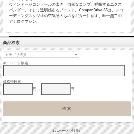
ヴィンテージコンソールの太さ、自然なコンプ、呼吸するエクス
パンダー、そして透明感あるブースト。CompanDrive 65は、レコ
ーディングスタジオの空気そのものをギターに宿す、唯一無二の
アナログマシン。
商品検索
キーワード検索
価格帯検索
円 ～
円
1 / 1ページ
（全6件）