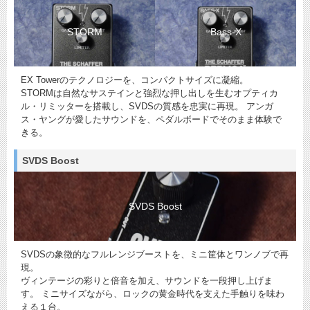
STORM
Bass-X
EX Towerのテクノロジーを、コンパクトサイズに凝縮。
STORMは自然なサステインと強烈な押し出しを生むオプティカ
ル・リミッターを搭載し、SVDSの質感を忠実に再現。 アンガ
ス・ヤングが愛したサウンドを、ペダルボードでそのまま体験で
きる。
SVDS Boost
SVDS Boost
SVDSの象徴的なフルレンジブーストを、ミニ筐体とワンノブで再
現。
ヴィンテージの彩りと倍音を加え、サウンドを一段押し上げま
す。 ミニサイズながら、ロックの黄金時代を支えた手触りを味わ
える１台。