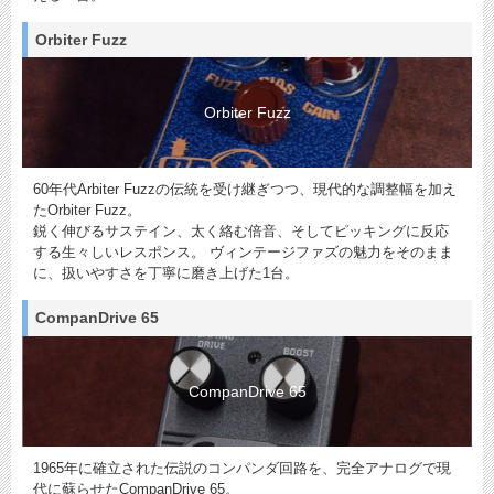
Orbiter Fuzz
Orbiter Fuzz
60年代Arbiter Fuzzの伝統を受け継ぎつつ、現代的な調整幅を加え
たOrbiter Fuzz。
鋭く伸びるサステイン、太く絡む倍音、そしてピッキングに反応
する生々しいレスポンス。 ヴィンテージファズの魅力をそのまま
に、扱いやすさを丁寧に磨き上げた1台。
CompanDrive 65
CompanDrive 65
1965年に確立された伝説のコンパンダ回路を、完全アナログで現
代に蘇らせたCompanDrive 65。