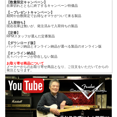
【数量限定キャンペーン】
在庫切れとともに終了するキャンペーン特価品
【～プレゼントキャンペーン】
期間や台数限定でお得なオマケがついて来る製品
【入荷待ち】
現在在庫は無いが、発注済みで入荷待ちの製品
【定番】
RPMスタッフが選んだ定番製品
【ダウンロード版】
パッケージ納品とオンライン納品が選べる製品のオンライン版
【オンライン納品】
元々パッケージが存在しない製品
お取り寄せ商品について
メーカーからのお取り寄せ商品となり、ご注文をいただいてからの
発注となります。