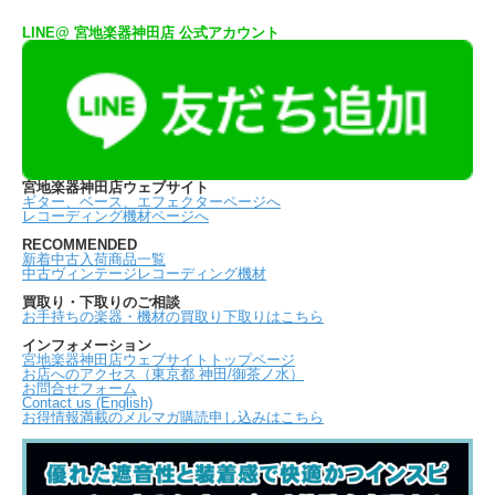
LINE@ 宮地楽器神田店 公式アカウント
宮地楽器神田店ウェブサイト
ギター、ベース、エフェクターページへ
レコーディング機材ページへ
RECOMMENDED
新着中古入荷商品一覧
中古ヴィンテージレコーディング機材
買取り・下取りのご相談
お手持ちの楽器・機材の買取り下取りはこちら
インフォメーション
宮地楽器神田店ウェブサイトトップページ
お店へのアクセス（東京都 神田/御茶ノ水）
お問合せフォーム
Contact us (English)
お得情報満載のメルマガ購読申し込みはこちら