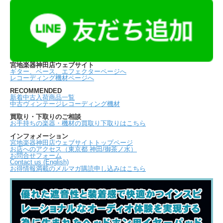
宮地楽器神田店ウェブサイト
ギター、ベース、エフェクターページへ
レコーディング機材ページへ
RECOMMENDED
新着中古入荷商品一覧
中古ヴィンテージレコーディング機材
買取り・下取りのご相談
お手持ちの楽器・機材の買取り下取りはこちら
インフォメーション
宮地楽器神田店ウェブサイトトップページ
お店へのアクセス（東京都 神田/御茶ノ水）
お問合せフォーム
Contact us (English)
お得情報満載のメルマガ購読申し込みはこちら