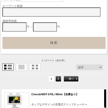
キーワード検索
価格帯検索
円 ～
円
1 / 2ページ
（全21件）
1
2
次へ
Cherub/WST-570Li White【在庫あり】
ポップなデザインの充電式クリップチューナー