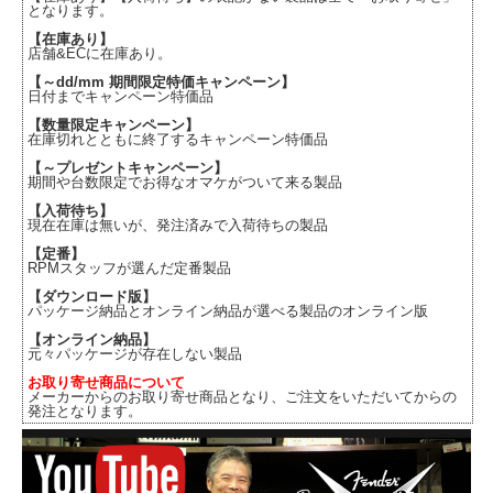
となります。
【在庫あり】
店舗&ECに在庫あり。
【～dd/mm 期間限定特価キャンペーン】
日付までキャンペーン特価品
【数量限定キャンペーン】
在庫切れとともに終了するキャンペーン特価品
【～プレゼントキャンペーン】
期間や台数限定でお得なオマケがついて来る製品
【入荷待ち】
現在在庫は無いが、発注済みで入荷待ちの製品
【定番】
RPMスタッフが選んだ定番製品
【ダウンロード版】
パッケージ納品とオンライン納品が選べる製品のオンライン版
【オンライン納品】
元々パッケージが存在しない製品
お取り寄せ商品について
メーカーからのお取り寄せ商品となり、ご注文をいただいてからの
発注となります。