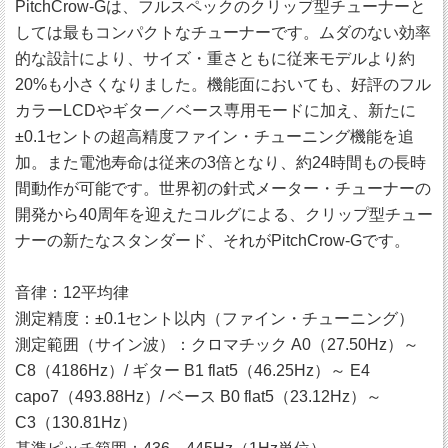
PitchCrow-Gは、フルスペックのクリップ型チューナーと
しては最もコンパクトなチューナーです。ムダのない効率
的な設計により、サイズ・重さともに従来モデルより約
20%も小さくなりました。機能面においても、好評のフル
カラーLCDやギター／ベース専用モードに加え、新たに
±0.1セントの超高精度ファイン・チューニング機能を追
加。また電池寿命は従来の3倍となり、約24時間もの長時
間動作が可能です。世界初の針式メーター・チューナーの
開発から40周年を迎えたコルグによる、クリップ型チュー
ナーの新たなスタンダード、それがPitchCrow-Gです。
音律：12平均律
測定精度：±0.1セント以内（ファイン・チューニング）
測定範囲（サイン波）：クロマチック A0（27.50Hz）～
C8（4186Hz）/ ギター B1 flat5（46.25Hz）～ E4
capo7（493.88Hz）/ ベース B0 flat5（23.12Hz）～
C3（130.81Hz）