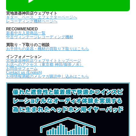
宮地楽器神田店ウェブサイト
ギター、ベース、エフェクターページへ
レコーディング機材ページへ
RECOMMENDED
新着中古入荷商品一覧
中古ヴィンテージレコーディング機材
買取り・下取りのご相談
お手持ちの楽器・機材の買取り下取りはこちら
インフォメーション
宮地楽器神田店ウェブサイトトップページ
お店へのアクセス（東京都 神田/御茶ノ水）
お問合せフォーム
Contact us (English)
お得情報満載のメルマガ購読申し込みはこちら