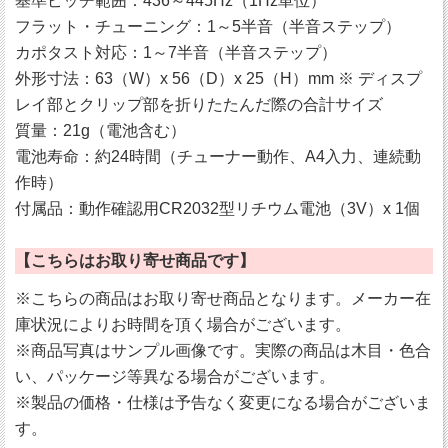
基準ピッチ範囲：436～445Hz（1Hz単位）
フラット・チューニング：1～5半音（半音ステップ）
カポタスト対応：1～7半音（半音ステップ）
外形寸法：63（W）x 56（D）x 25（H）mm ※ ディスプ
レイ部とクリップ部を折りたたんだ際の合計サイズ
質量：21g（電池含む）
電池寿命：約24時間（チューナー動作、A4入力、連続動
作時）
付属品：動作確認用CR2032型リチウム電池（3V）x 1個
【こちらはお取り寄せ商品です】
※こちらの商品はお取り寄せ商品となります。メーカー在
庫状況によりお時間を頂く場合がございます。
※商品写真はサンプル画像です。実際の商品は木目・色合
い、パッケージ等異なる場合がございます。
※製品の価格・仕様は予告なく変更になる場合がございま
す。