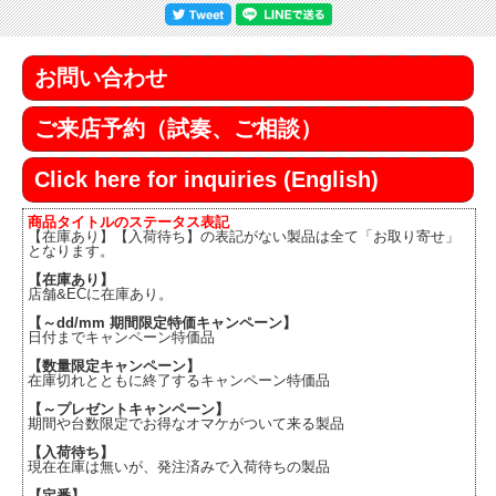
お問い合わせ
ご来店予約（試奏、ご相談）
Click here for inquiries (English)
商品タイトルのステータス表記
【在庫あり】【入荷待ち】の表記がない製品は全て「お取り寄せ」
となります。
【在庫あり】
店舗&ECに在庫あり。
【～dd/mm 期間限定特価キャンペーン】
日付までキャンペーン特価品
【数量限定キャンペーン】
在庫切れとともに終了するキャンペーン特価品
【～プレゼントキャンペーン】
期間や台数限定でお得なオマケがついて来る製品
【入荷待ち】
現在在庫は無いが、発注済みで入荷待ちの製品
【定番】