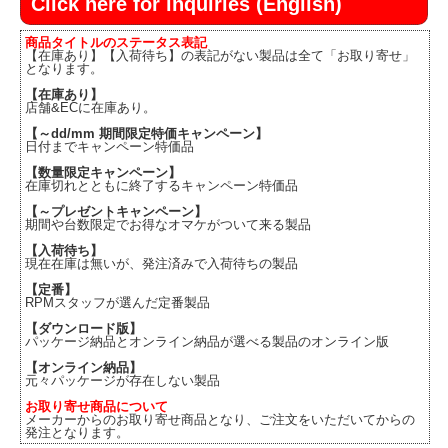
Click here for inquiries (English)
商品タイトルのステータス表記
【在庫あり】【入荷待ち】の表記がない製品は全て「お取り寄せ」
となります。
【在庫あり】
店舗&ECに在庫あり。
【～dd/mm 期間限定特価キャンペーン】
日付までキャンペーン特価品
【数量限定キャンペーン】
在庫切れとともに終了するキャンペーン特価品
【～プレゼントキャンペーン】
期間や台数限定でお得なオマケがついて来る製品
【入荷待ち】
現在在庫は無いが、発注済みで入荷待ちの製品
【定番】
RPMスタッフが選んだ定番製品
【ダウンロード版】
パッケージ納品とオンライン納品が選べる製品のオンライン版
【オンライン納品】
元々パッケージが存在しない製品
お取り寄せ商品について
メーカーからのお取り寄せ商品となり、ご注文をいただいてからの
発注となります。