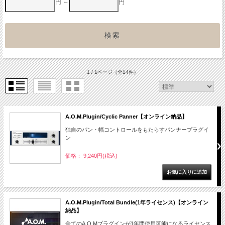
円 ～
円
1 / 1ページ
（全14件）
A.O.M.Plugin/Cyclic Panner【オンライン納品】
独自のパン・幅コントロールをもたらすパンナープラグイ
ン
価格： 9,240円(税込)
A.O.M.Plugin/Total Bundle(1年ライセンス)【オンライン
納品】
全てのA.O.Mプラグインが1年間使用可能になるライセンス