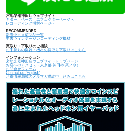
宮地楽器神田店ウェブサイト
ギター、ベース、エフェクターページへ
レコーディング機材ページへ
RECOMMENDED
新着中古入荷商品一覧
中古ヴィンテージレコーディング機材
買取り・下取りのご相談
お手持ちの楽器・機材の買取り下取りはこちら
インフォメーション
宮地楽器神田店ウェブサイトトップページ
お店へのアクセス（東京都 神田/御茶ノ水）
お問合せフォーム
Contact us (English)
お得情報満載のメルマガ購読申し込みはこちら