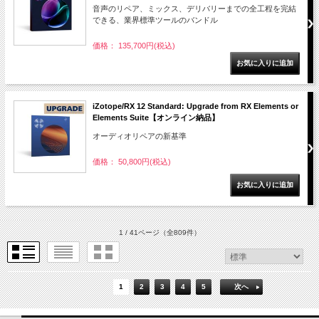
音声のリペア、ミックス、デリバリーまでの全工程を完結
できる、業界標準ツールのバンドル
価格： 135,700円(税込)
iZotope/RX 12 Standard: Upgrade from RX Elements or
Elements Suite【オンライン納品】
オーディオリペアの新基準
価格： 50,800円(税込)
1 / 41ページ
（全809件）
1
2
3
4
5
次へ