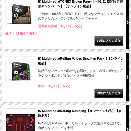
IK Multimedia/TONEX Brown Panel【～08/31 期間限定特
価キャンペーン】【オンライン納品】
1959年～1963年に製造された、希少なブラウンフェイス期
のアメリカン・アンプ9台をキャプチャー
通常販売価格：16,990円(税込)
価格： 13,591円(税込)
IK Multimedia/ReSing Voices Brazilian Pack【オンライン
納品】
情熱的なブラジルの歌声をお届けします。表現力豊かなブ
ラジル・ポルトガル語ボイスを8種収録
価格： 16,990円(税込)
IK Multimedia/ReSing Doubling【オンライン納品】【在
庫あり】
ReSing用Add-on。ボーカル・トラックに適用するだけで、
自然なダブリングを実現。