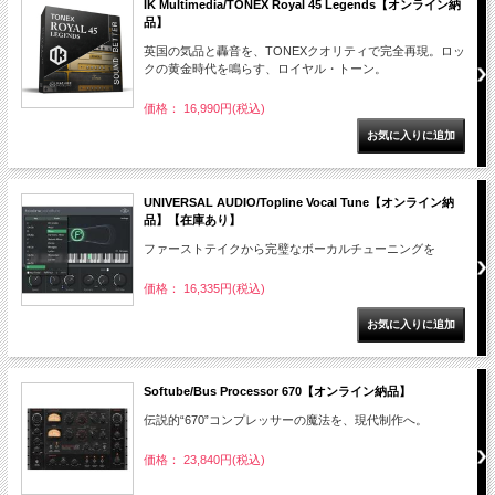
IK Multimedia/TONEX Royal 45 Legends【オンライン納
品】
英国の気品と轟音を、TONEXクオリティで完全再現。ロッ
クの黄金時代を鳴らす、ロイヤル・トーン。
価格： 16,990円(税込)
UNIVERSAL AUDIO/Topline Vocal Tune【オンライン納
品】【在庫あり】
ファーストテイクから完璧なボーカルチューニングを
価格： 16,335円(税込)
Softube/Bus Processor 670【オンライン納品】
伝説的“670”コンプレッサーの魔法を、現代制作へ。
価格： 23,840円(税込)