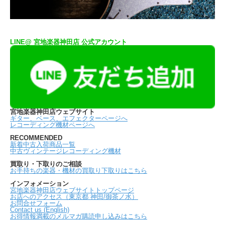
LINE@ 宮地楽器神田店 公式アカウント
宮地楽器神田店ウェブサイト
ギター、ベース、エフェクターページへ
レコーディング機材ページへ
RECOMMENDED
新着中古入荷商品一覧
中古ヴィンテージレコーディング機材
買取り・下取りのご相談
お手持ちの楽器・機材の買取り下取りはこちら
インフォメーション
宮地楽器神田店ウェブサイトトップページ
お店へのアクセス（東京都 神田/御茶ノ水）
お問合せフォーム
Contact us (English)
お得情報満載のメルマガ購読申し込みはこちら