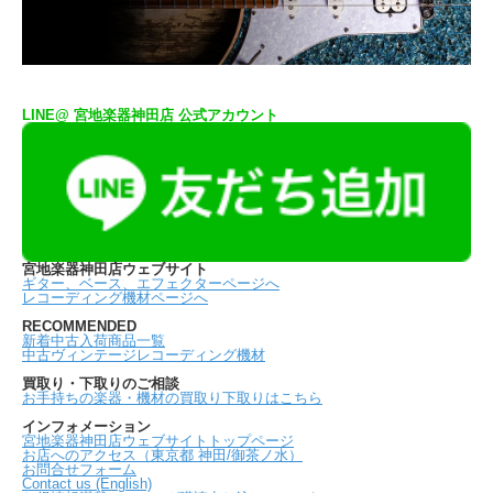
LINE@ 宮地楽器神田店 公式アカウント
宮地楽器神田店ウェブサイト
ギター、ベース、エフェクターページへ
レコーディング機材ページへ
RECOMMENDED
新着中古入荷商品一覧
中古ヴィンテージレコーディング機材
買取り・下取りのご相談
お手持ちの楽器・機材の買取り下取りはこちら
インフォメーション
宮地楽器神田店ウェブサイトトップページ
お店へのアクセス（東京都 神田/御茶ノ水）
お問合せフォーム
Contact us (English)