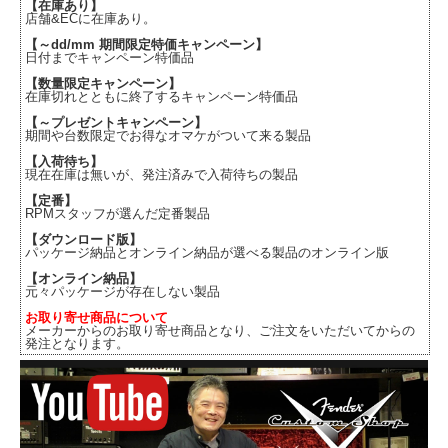
【在庫あり】
店舗&ECに在庫あり。
【～dd/mm 期間限定特価キャンペーン】
日付までキャンペーン特価品
【数量限定キャンペーン】
在庫切れとともに終了するキャンペーン特価品
【～プレゼントキャンペーン】
期間や台数限定でお得なオマケがついて来る製品
【入荷待ち】
現在在庫は無いが、発注済みで入荷待ちの製品
【定番】
RPMスタッフが選んだ定番製品
【ダウンロード版】
パッケージ納品とオンライン納品が選べる製品のオンライン版
【オンライン納品】
元々パッケージが存在しない製品
お取り寄せ商品について
メーカーからのお取り寄せ商品となり、ご注文をいただいてからの
発注となります。