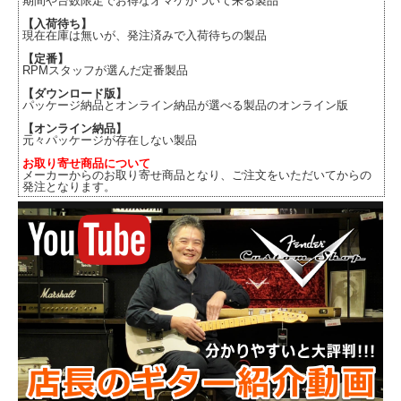
期間や台数限定でお得なオマケがついて来る製品
【入荷待ち】
現在在庫は無いが、発注済みで入荷待ちの製品
【定番】
RPMスタッフが選んだ定番製品
【ダウンロード版】
パッケージ納品とオンライン納品が選べる製品のオンライン版
【オンライン納品】
元々パッケージが存在しない製品
お取り寄せ商品について
メーカーからのお取り寄せ商品となり、ご注文をいただいてからの
発注となります。