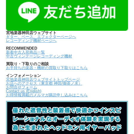
宮地楽器神田店ウェブサイト
ギター、ベース、エフェクターページへ
レコーディング機材ページへ
RECOMMENDED
新着中古入荷商品一覧
中古ヴィンテージレコーディング機材
買取り・下取りのご相談
お手持ちの楽器・機材の買取り下取りはこちら
インフォメーション
宮地楽器神田店ウェブサイトトップページ
お店へのアクセス（東京都 神田/御茶ノ水）
お問合せフォーム
Contact us (English)
お得情報満載のメルマガ購読申し込みはこちら