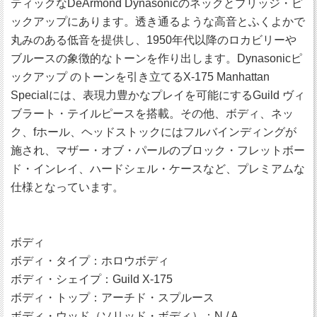
ティックなDeArmond Dynasonicのネックとブリッジ・ピ
ックアップにあります。透き通るような高音とふくよかで
丸みのある低音を提供し、1950年代以降のロカビリーや
ブルースの象徴的なトーンを作り出します。Dynasonicピ
ックアップ のトーンを引き立てるX-175 Manhattan
Specialには、表現力豊かなプレイを可能にするGuild ヴィ
ブラート・テイルピースを搭載。その他、ボディ、ネッ
ク、fホール、ヘッドストックにはフルバインディングが
施され、マザー・オブ・パールのブロック・フレットボー
ド・インレイ、ハードシェル・ケースなど、プレミアムな
仕様となっています。
ボディ
ボディ・タイプ：ホロウボディ
ボディ・シェイプ：Guild X-175
ボディ・トップ：アーチド・スプルース
ボディ・ウッド（ソリッド・ボディ）：N / A