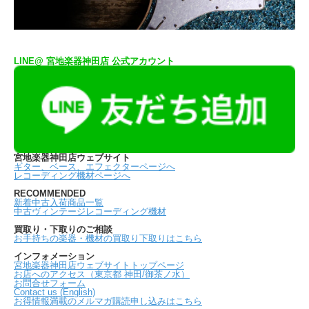
LINE@ 宮地楽器神田店 公式アカウント
宮地楽器神田店ウェブサイト
ギター、ベース、エフェクターページへ
レコーディング機材ページへ
RECOMMENDED
新着中古入荷商品一覧
中古ヴィンテージレコーディング機材
買取り・下取りのご相談
お手持ちの楽器・機材の買取り下取りはこちら
インフォメーション
宮地楽器神田店ウェブサイトトップページ
お店へのアクセス（東京都 神田/御茶ノ水）
お問合せフォーム
Contact us (English)
お得情報満載のメルマガ購読申し込みはこちら