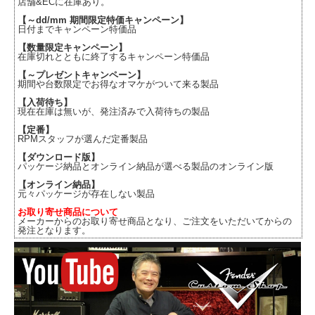
店舗&ECに在庫あり。
【～dd/mm 期間限定特価キャンペーン】
日付までキャンペーン特価品
【数量限定キャンペーン】
在庫切れとともに終了するキャンペーン特価品
【～プレゼントキャンペーン】
期間や台数限定でお得なオマケがついて来る製品
【入荷待ち】
現在在庫は無いが、発注済みで入荷待ちの製品
【定番】
RPMスタッフが選んだ定番製品
【ダウンロード版】
パッケージ納品とオンライン納品が選べる製品のオンライン版
【オンライン納品】
元々パッケージが存在しない製品
お取り寄せ商品について
メーカーからのお取り寄せ商品となり、ご注文をいただいてからの
発注となります。