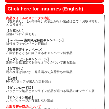
Click here for inquiries (English)
商品タイトルのステータス表記
【在庫あり】【入荷待ち】の表記がない製品は全て「お取り寄せ」
となります。
【在庫あり】
店舗&ECに在庫あり。
【～dd/mm 期間限定特価キャンペーン】
日付までキャンペーン特価品
【数量限定キャンペーン】
在庫切れとともに終了するキャンペーン特価品
【～プレゼントキャンペーン】
期間や台数限定でお得なオマケがついて来る製品
【入荷待ち】
現在在庫は無いが、発注済みで入荷待ちの製品
【定番】
RPMスタッフが選んだ定番製品
【ダウンロード版】
パッケージ納品とオンライン納品が選べる製品のオンライン版
【オンライン納品】
元々パッケージが存在しない製品
お取り寄せ商品について