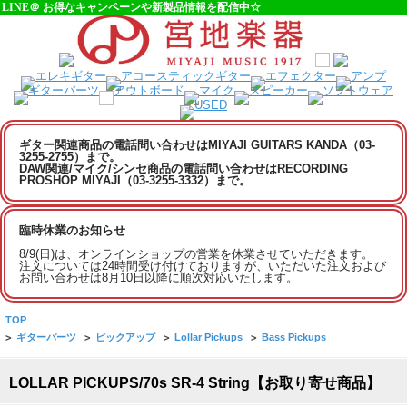
LINE＠ お得なキャンペーンや新製品情報を配信中☆
ギター関連商品の電話問い合わせはMIYAJI GUITARS KANDA（03-
3255-2755）まで。
DAW関連/マイク/シンセ商品の電話問い合わせはRECORDING
PROSHOP MIYAJI（03-3255-3332）まで。
臨時休業のお知らせ
8/9(日)は、オンラインショップの営業を休業させていただきます。
注文については24時間受け付けておりますが、いただいた注文および
お問い合わせは8月10日以降に順次対応いたします。
TOP
>
ギターパーツ
>
ピックアップ
>
Lollar Pickups
>
Bass Pickups
LOLLAR PICKUPS/70s SR-4 String【お取り寄せ商品】