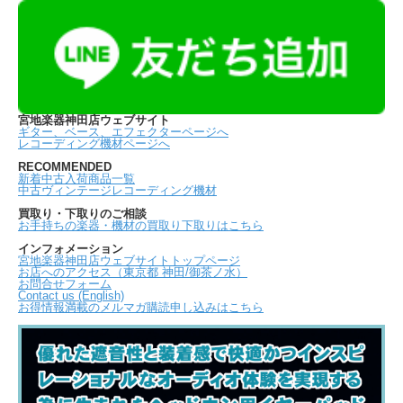
宮地楽器神田店ウェブサイト
ギター、ベース、エフェクターページへ
レコーディング機材ページへ
RECOMMENDED
新着中古入荷商品一覧
中古ヴィンテージレコーディング機材
買取り・下取りのご相談
お手持ちの楽器・機材の買取り下取りはこちら
インフォメーション
宮地楽器神田店ウェブサイトトップページ
お店へのアクセス（東京都 神田/御茶ノ水）
お問合せフォーム
Contact us (English)
お得情報満載のメルマガ購読申し込みはこちら