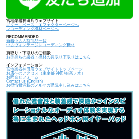
宮地楽器神田店ウェブサイト
ギター、ベース、エフェクターページへ
レコーディング機材ページへ
RECOMMENDED
新着中古入荷商品一覧
中古ヴィンテージレコーディング機材
買取り・下取りのご相談
お手持ちの楽器・機材の買取り下取りはこちら
インフォメーション
宮地楽器神田店ウェブサイトトップページ
お店へのアクセス（東京都 神田/御茶ノ水）
お問合せフォーム
Contact us (English)
お得情報満載のメルマガ購読申し込みはこちら