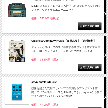
MIDIによるコントロールにも対応したステレオヘッドのマ
グネティックドラムエコーユニット
価格： 550,000円(税込)
Umbrella Company/HUME【在庫あり】【送料無料】
ディレイとリバーブの間に存在するサウンドを求めて誕生
した、幽玄なテクスチャーを持った空間系デバイス
価格： 38,500円(税込)
strymon/cloudburst
想像を超えた次世代リバーブの深淵なるアンビエント空
間。歴代の人気リバーブを生み出してきたStrymonから新デ
ザインのコンパクトペダルが登場!
価格： 47,000円(税込)