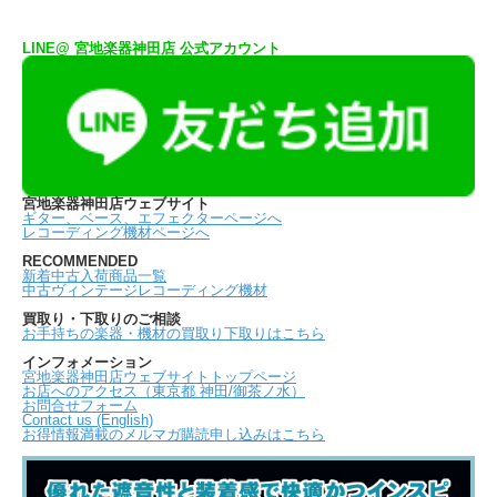
LINE@ 宮地楽器神田店 公式アカウント
宮地楽器神田店ウェブサイト
ギター、ベース、エフェクターページへ
レコーディング機材ページへ
RECOMMENDED
新着中古入荷商品一覧
中古ヴィンテージレコーディング機材
買取り・下取りのご相談
お手持ちの楽器・機材の買取り下取りはこちら
インフォメーション
宮地楽器神田店ウェブサイトトップページ
お店へのアクセス（東京都 神田/御茶ノ水）
お問合せフォーム
Contact us (English)
お得情報満載のメルマガ購読申し込みはこちら