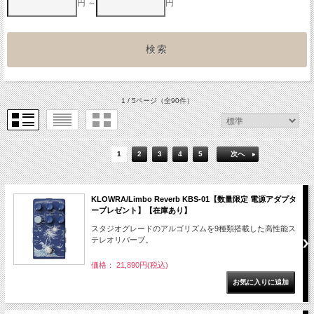
円 ～
円
1 / 5ページ
（全90件）
1
2
3
4
5
次へ
KLOWRA/Limbo Reverb KBS-01【数量限定 電源アダプタ
ープレゼント】【在庫あり】
スタジオグレードのアルゴリズムを9種類搭載した高性能ス
テレオリバーブ。
価格： 21,890円(税込)