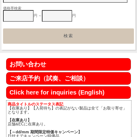
価格帯検索
円 ～
円
お問い合わせ
ご来店予約（試奏、ご相談）
Click here for inquiries (English)
商品タイトルのステータス表記
【在庫あり】【入荷待ち】の表記がない製品は全て「お取り寄せ」
となります。
【在庫あり】
店舗&ECに在庫あり。
【～dd/mm 期間限定特価キャンペーン】
日付までキャンペーン特価品