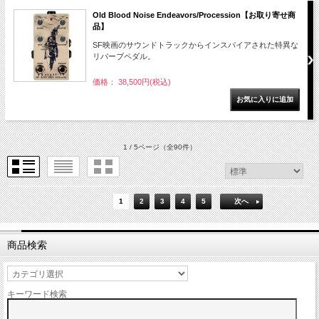
Old Blood Noise Endeavors/Procession【お取り寄せ商
品】
SF映画のサウンドトラックからインスパイアされた特異な
リバーブペダル。
価格： 38,500円(税込)
1 / 5ページ
（全90件）
1
2
3
4
5
次へ
商品検索
キーワード検索