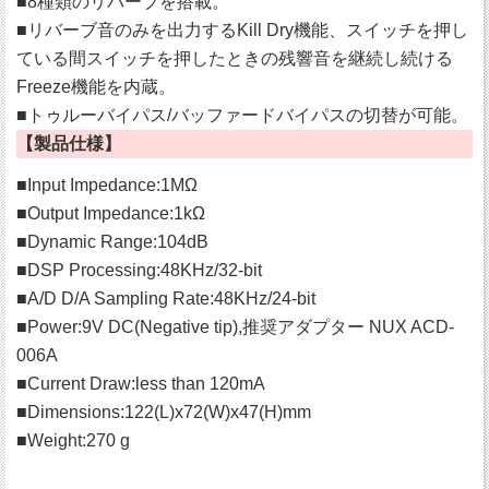
■8種類のリバーブを搭載。
■リバーブ音のみを出力するKill Dry機能、スイッチを押し
ている間スイッチを押したときの残響音を継続し続ける
Freeze機能を内蔵。
■トゥルーバイパス/バッファードバイパスの切替が可能。
【製品仕様】
■Input Impedance:1MΩ
■Output Impedance:1kΩ
■Dynamic Range:104dB
■DSP Processing:48KHz/32-bit
■A/D D/A Sampling Rate:48KHz/24-bit
■Power:9V DC(Negative tip),推奨アダプター NUX ACD-
006A
■Current Draw:less than 120mA
■Dimensions:122(L)x72(W)x47(H)mm
■Weight:270 g