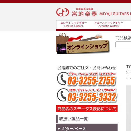
エレクトリックギター
アコースティックギター
Electric Guitars
Acoustic Guitars
商品検
T
取扱い製品一覧
▼ ギター/ベース