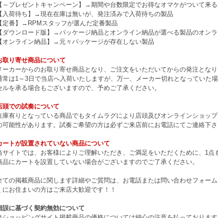
【～プレゼントキャンペーン】→期間や台数限定でお得なオマケがついて来る
【入荷待ち】→現在在庫は無いが、発注済みで入荷待ちの製品
【定番】→RPMスタッフが選んだ定番製品
【ダウンロード版】→パッケージ納品とオンライン納品が選べる製品のオンラ
【オンライン納品】→元々パッケージが存在しない製品
お取り寄せ商品について
メーカーからのお取り寄せ商品となり、ご注文をいただいてからの発注となり
通常は1～3日で当店へ入荷いたしますが、万一、メーカー切れとなっていた
セルを承る場合もございますので、予めご了承ください。
店頭での試奏について
在庫有りとなっている商品でもタイムラグにより店頭及びオンラインショップ
の可能性があります。試奏ご希望の方は必ずご来店前にお電話にてご連絡下さ
カートが設置されていない商品について
当サイトでは、お客様によりご理解いただき、ご満足をいただくために、1点もの
商品にカートを設置していない場合がございますのでご了承ください。
全ての掲載商品に関します詳細やご質問は、お電話または問い合わせフォーム
くにお住まいの方はご来店大歓迎です！！
錯誤に基づく契約無効について
当ショッピングサイト掲載商品の価格については細心の注意を払っております