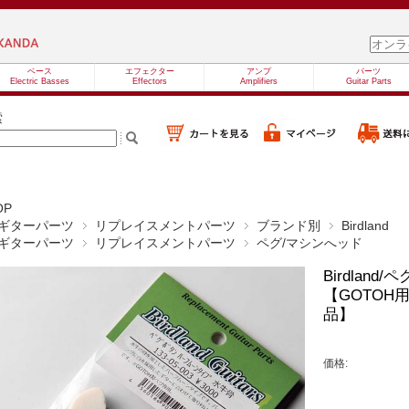
ベース
エフェクター
アンプ
パーツ
Electric Basses
Effectors
Amplifiers
Guitar Parts
索
OP
ギターパーツ
リプレイスメントパーツ
ブランド別
Birdland
ギターパーツ
リプレイスメントパーツ
ペグ/マシンへッド
Birdlan
【GOTOH用
品】
価格: