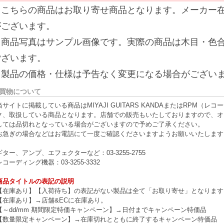
※こちらの商品はお取り寄せ商品となります。メーカー
がございます。
※商品写真はサンプル画像です。実際の商品は木目・色
ございます。
※製品の価格・仕様は予告なく変更になる場合がござい
買物について
当サイトに掲載している商品はMIYAJI GUITARS KANDAまたはRPM
ク、取扱している商品となります。店舗での販売もいたしておりますので、オ
しては品切れとなっている場合がございますので予めご了承ください。
お急ぎの場合などはお電話にて一度ご確認くださいますようお願いいたします
ギター、アンプ、エフェクターなど：03-3255-2755
レコーディング機器：03-3255-3332
商品タイトルの表記の説明
【在庫あり】【入荷待ち】の表記がない製品は全て「お取り寄せ」となります
【在庫あり】→店舗&ECに在庫あり。
【～dd/mm 期間限定特価キャンペーン】→日付までキャンペーン特価品
【数量限定キャンペーン】→在庫切れとともに終了するキャンペーン特価品